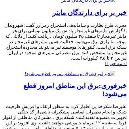
خبر بر برای دارندگان ماینر
مجری طرح نظارت و ساماندهی استخراج رمزارز گفت: شهروندان
با گزارش ماینرهای غیرمجاز پاداش یک میلیون تومانی برای هر
ماینر غیرمجاز تا سقف ۲۵ میلیون تومان دریافت کنند. از دلایلی که
موجب ناترازی برق می‌شود، فعالیت همین ماینرهای غیرمجاز در
شبکه برق است. کنتورهای هوشمند نیز می‌توانند محدوده استخراج
غیرمجاز را مشخص کنند. برق مصرفی ماینرهای موجود در ایران
نیز بین ۲ تا ۳.۵ کیلووات است.
ادامه خبر
خبرفوری:برق این مناطق امروز قطع
می‌شود!
علیرضا شکرخدایی اظهار کرد: به منظور ارتقاء و افزایش ظرفیت
شبکه و انجام تعمیرات اساسی پیشگیرانه ناشی از گداختگی
تجهیزات منصوبه تغدیه‌کننده شبکه برق ، مشترکان مناطقی از اهواز
فردا سه‌شنبه ۱۲ تیرماه خاموشی خواهند داشت. وی افزود: بر این
اساس فردا از ساعت ۴ تا ۷ صبح برق مناطق اراضی پاداد، زیباشهر،