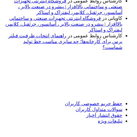
کارشناس روابط عمومی
در
فروشگاه اینترنتی تجهیزات
صنعتی و ساختمانی بالاافزار | پیشرو در صنعت بالابر ،
آسانسور، جرثقیل، کلایمر، لیفتراک و استاکر
کاویانی
در
فروشگاه اینترنتی تجهیزات صنعتی و ساختمانی
بالاافزار | پیشرو در صنعت بالابر ، آسانسور، جرثقیل، کلایمر،
لیفتراک و استاکر
کارشناس روابط عمومی
در
راهنمای انتخاب ظرفیت فیلتر
پرس برای کارخانه‌ها؛ چه سایزی مناسب خط تولید
شماست؟
پایگاه خبری «پیشنهاد ویژه» جایی است برای اطلاع از تازه‌ترین و
مهم‌ترین اخبار ایران و جهان؛ سریع، دقیق و معتبر، بدون شایعه و
حاشیه. این رسانه با ارائه خبرهای داغ، گزارش‌های ویژه و
تحلیل‌های کوتاه، تلاش می‌کند تصویری روشن و قابل‌اعتماد از
رویدادهای روز را در اختیار مخاطبان قرار دهد. «پیشنهاد ویژه»
همراه شماست تا همیشه به‌روز بمانید و مهم‌ترین اتفاقات را در
کوتاه‌ترین زمان دنبال کنید.
حفظ حریم خصوصی کاربران
سوالات متداول کاربران
حقوق انتشار اخبار
تبلیغات ویژه