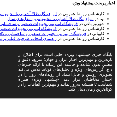
اخبار پربحث پیشنهاد ویژه
کارشناس روابط عمومی
در
انواع بنگل طلا؛ آشنایی با محبوب‌
نینا
در
انواع بنگل طلا؛ آشنایی با محبوب‌ترین مدل‌های سال
شهروز باغی
در
فروشگاه اینترنتی تجهیزات صنعتی و ساختمانی با
کارشناس روابط عمومی
در
فروشگاه اینترنتی تجهیزات صنعتی و
کاویانی
در
فروشگاه اینترنتی تجهیزات صنعتی و ساختمانی بالاافز
کارشناس روابط عمومی
در
راهنمای انتخاب ظرفیت فیلتر پر
ح
پایگاه خبری «پیشنهاد ویژه» جایی است برای اطلاع از
تازه‌ترین و مهم‌ترین اخبار ایران و جهان؛ سریع، دقیق و
س
معتبر، بدون شایعه و حاشیه. این رسانه با ارائه خبرهای
ح
داغ، گزارش‌های ویژه و تحلیل‌های کوتاه، تلاش می‌کند
تصویری روشن و قابل‌اعتماد از رویدادهای روز را در
ت
اختیار مخاطبان قرار دهد. «پیشنهاد ویژه» همراه
شماست تا همیشه به‌روز بمانید و مهم‌ترین اتفاقات را در
کوتاه‌ترین زمان دنبال کنید.