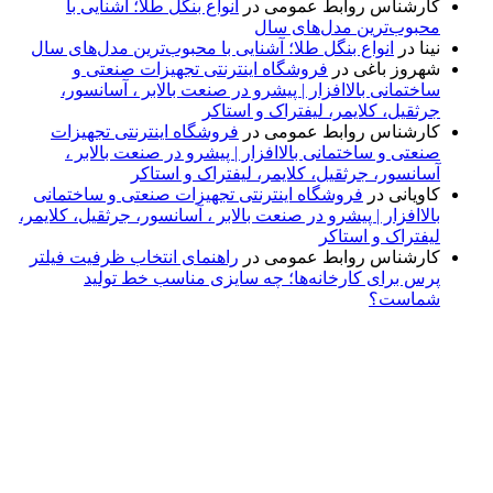
کارشناس روابط عمومی
در
انواع بنگل طلا؛ آشنایی با
محبوب‌ترین مدل‌های سال
نینا
در
انواع بنگل طلا؛ آشنایی با محبوب‌ترین مدل‌های سال
شهروز باغی
در
فروشگاه اینترنتی تجهیزات صنعتی و
ساختمانی بالاافزار | پیشرو در صنعت بالابر ، آسانسور،
جرثقیل، کلایمر، لیفتراک و استاکر
کارشناس روابط عمومی
در
فروشگاه اینترنتی تجهیزات
صنعتی و ساختمانی بالاافزار | پیشرو در صنعت بالابر ،
آسانسور، جرثقیل، کلایمر، لیفتراک و استاکر
کاویانی
در
فروشگاه اینترنتی تجهیزات صنعتی و ساختمانی
بالاافزار | پیشرو در صنعت بالابر ، آسانسور، جرثقیل، کلایمر،
لیفتراک و استاکر
کارشناس روابط عمومی
در
راهنمای انتخاب ظرفیت فیلتر
پرس برای کارخانه‌ها؛ چه سایزی مناسب خط تولید
شماست؟
پایگاه خبری «پیشنهاد ویژه» جایی است برای اطلاع از تازه‌ترین و
مهم‌ترین اخبار ایران و جهان؛ سریع، دقیق و معتبر، بدون شایعه و
حاشیه. این رسانه با ارائه خبرهای داغ، گزارش‌های ویژه و
تحلیل‌های کوتاه، تلاش می‌کند تصویری روشن و قابل‌اعتماد از
رویدادهای روز را در اختیار مخاطبان قرار دهد. «پیشنهاد ویژه»
همراه شماست تا همیشه به‌روز بمانید و مهم‌ترین اتفاقات را در
کوتاه‌ترین زمان دنبال کنید.