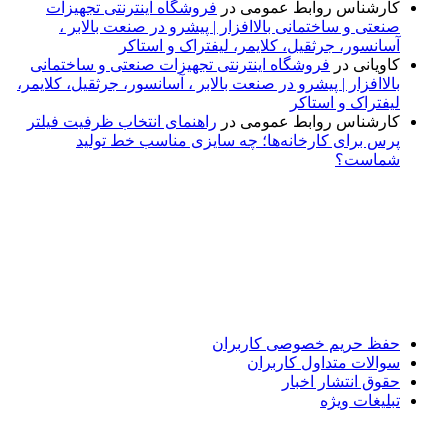
کارشناس روابط عمومی
در
فروشگاه اینترنتی تجهیزات
صنعتی و ساختمانی بالاافزار | پیشرو در صنعت بالابر ،
آسانسور، جرثقیل، کلایمر، لیفتراک و استاکر
کاویانی
در
فروشگاه اینترنتی تجهیزات صنعتی و ساختمانی
بالاافزار | پیشرو در صنعت بالابر ، آسانسور، جرثقیل، کلایمر،
لیفتراک و استاکر
کارشناس روابط عمومی
در
راهنمای انتخاب ظرفیت فیلتر
پرس برای کارخانه‌ها؛ چه سایزی مناسب خط تولید
شماست؟
پایگاه خبری «پیشنهاد ویژه» جایی است برای اطلاع از تازه‌ترین و
مهم‌ترین اخبار ایران و جهان؛ سریع، دقیق و معتبر، بدون شایعه و
حاشیه. این رسانه با ارائه خبرهای داغ، گزارش‌های ویژه و
تحلیل‌های کوتاه، تلاش می‌کند تصویری روشن و قابل‌اعتماد از
رویدادهای روز را در اختیار مخاطبان قرار دهد. «پیشنهاد ویژه»
همراه شماست تا همیشه به‌روز بمانید و مهم‌ترین اتفاقات را در
کوتاه‌ترین زمان دنبال کنید.
حفظ حریم خصوصی کاربران
سوالات متداول کاربران
حقوق انتشار اخبار
تبلیغات ویژه