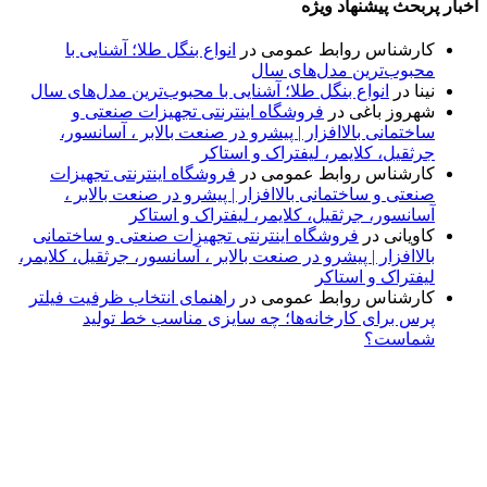
اخبار پربحث پیشنهاد ویژه
کارشناس روابط عمومی
در
انواع بنگل طلا؛ آشنایی با
محبوب‌ترین مدل‌های سال
نینا
در
انواع بنگل طلا؛ آشنایی با محبوب‌ترین مدل‌های سال
شهروز باغی
در
فروشگاه اینترنتی تجهیزات صنعتی و
ساختمانی بالاافزار | پیشرو در صنعت بالابر ، آسانسور،
جرثقیل، کلایمر، لیفتراک و استاکر
کارشناس روابط عمومی
در
فروشگاه اینترنتی تجهیزات
صنعتی و ساختمانی بالاافزار | پیشرو در صنعت بالابر ،
آسانسور، جرثقیل، کلایمر، لیفتراک و استاکر
کاویانی
در
فروشگاه اینترنتی تجهیزات صنعتی و ساختمانی
بالاافزار | پیشرو در صنعت بالابر ، آسانسور، جرثقیل، کلایمر،
لیفتراک و استاکر
کارشناس روابط عمومی
در
راهنمای انتخاب ظرفیت فیلتر
پرس برای کارخانه‌ها؛ چه سایزی مناسب خط تولید
شماست؟
پایگاه خبری «پیشنهاد ویژه» جایی است برای اطلاع از تازه‌ترین و
مهم‌ترین اخبار ایران و جهان؛ سریع، دقیق و معتبر، بدون شایعه و
حاشیه. این رسانه با ارائه خبرهای داغ، گزارش‌های ویژه و
تحلیل‌های کوتاه، تلاش می‌کند تصویری روشن و قابل‌اعتماد از
رویدادهای روز را در اختیار مخاطبان قرار دهد. «پیشنهاد ویژه»
همراه شماست تا همیشه به‌روز بمانید و مهم‌ترین اتفاقات را در