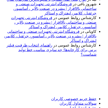
شهروز باغی
در
فروشگاه اینترنتی تجهیزات صنعتی و
ساختمانی بالاافزار | پیشرو در صنعت بالابر ، آسانسور،
جرثقیل، کلایمر، لیفتراک و استاکر
کارشناس روابط عمومی
در
فروشگاه اینترنتی تجهیزات
صنعتی و ساختمانی بالاافزار | پیشرو در صنعت بالابر ،
آسانسور، جرثقیل، کلایمر، لیفتراک و استاکر
کاویانی
در
فروشگاه اینترنتی تجهیزات صنعتی و ساختمانی
بالاافزار | پیشرو در صنعت بالابر ، آسانسور، جرثقیل، کلایمر،
لیفتراک و استاکر
کارشناس روابط عمومی
در
راهنمای انتخاب ظرفیت فیلتر
پرس برای کارخانه‌ها؛ چه سایزی مناسب خط تولید
شماست؟
پایگاه خبری «پیشنهاد ویژه» جایی است برای اطلاع از تازه‌ترین و
مهم‌ترین اخبار ایران و جهان؛ سریع، دقیق و معتبر، بدون شایعه و
حاشیه. این رسانه با ارائه خبرهای داغ، گزارش‌های ویژه و
تحلیل‌های کوتاه، تلاش می‌کند تصویری روشن و قابل‌اعتماد از
رویدادهای روز را در اختیار مخاطبان قرار دهد. «پیشنهاد ویژه»
همراه شماست تا همیشه به‌روز بمانید و مهم‌ترین اتفاقات را در
کوتاه‌ترین زمان دنبال کنید.
حفظ حریم خصوصی کاربران
سوالات متداول کاربران
حقوق انتشار اخبار