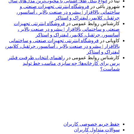
نینا
در
انواع بنگل طلا؛ آشنایی با محبوب‌ترین مدل‌های سال
شهروز باغی
در
فروشگاه اینترنتی تجهیزات صنعتی و
ساختمانی بالاافزار | پیشرو در صنعت بالابر ، آسانسور،
جرثقیل، کلایمر، لیفتراک و استاکر
کارشناس روابط عمومی
در
فروشگاه اینترنتی تجهیزات
صنعتی و ساختمانی بالاافزار | پیشرو در صنعت بالابر ،
آسانسور، جرثقیل، کلایمر، لیفتراک و استاکر
کاویانی
در
فروشگاه اینترنتی تجهیزات صنعتی و ساختمانی
بالاافزار | پیشرو در صنعت بالابر ، آسانسور، جرثقیل، کلایمر،
لیفتراک و استاکر
کارشناس روابط عمومی
در
راهنمای انتخاب ظرفیت فیلتر
پرس برای کارخانه‌ها؛ چه سایزی مناسب خط تولید
شماست؟
پایگاه خبری «پیشنهاد ویژه» جایی است برای اطلاع از تازه‌ترین و
مهم‌ترین اخبار ایران و جهان؛ سریع، دقیق و معتبر، بدون شایعه و
حاشیه. این رسانه با ارائه خبرهای داغ، گزارش‌های ویژه و
تحلیل‌های کوتاه، تلاش می‌کند تصویری روشن و قابل‌اعتماد از
رویدادهای روز را در اختیار مخاطبان قرار دهد. «پیشنهاد ویژه»
همراه شماست تا همیشه به‌روز بمانید و مهم‌ترین اتفاقات را در
کوتاه‌ترین زمان دنبال کنید.
حفظ حریم خصوصی کاربران
سوالات متداول کاربران