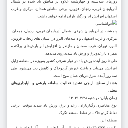
روزهای سه‌شنبه و چهارشنبه علاوه بر مناطق یاد شده در شمال
آذربایجان غربی، زنجان، قزوین، برخی مناطق همدان، مرکزی و غرب
اصفهان افزایش ابر و رگبار باران ادامه خواهد داشت.
پنجشنبه در آذربایجان شرقی، شمال آذربایجان غربی، اردبیل، همدان،
مرکزی و غرب اصفهان و دامنه‌های البرز در استان های زنجان، قزوین،
البرز، تهران، غرب سمنان و مازندران افزایش ابر بارش‌های پراکنده
همراه با رعدوبرق و وزش باد شدید روی می‌دهد.
طی ۵ روز آینده وزش باد در نوار شرقی کشور به‌ویژه در منطقه زابل
افزایش می‌یابد و باعث خیزش گردوخاک و کاهش دید می‌شود. طی
سه روز آینده شرق دریای عمان موج است.
هشدار سطح نارنجی تشدید فعالیت سامانه بارشی و ناپایداری‌های
محلی
زمان پایان: دوشنبه ۱۴۰۳/۰۳/۲۸
نوع مخاطره: رگبارباران، رعد و برق، وزش باد شدید موقت، برخی
نقاط گردو خاک، در نقاط مستعد تگرگ
منطقه اثر:
یکشنبه ۱۴۰۳/۰۳/۲۷: نیمه شمالی آذربایجان غربی، آذربایجان شرقی،