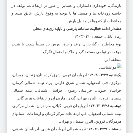
بارندگی، خودداری دامداران و عشایر از عبور در ارتفاعات، توقف در
حاشیه رودخانه‌ ها و مسیل‌ ها با توجه به وقوع بارش، عایق بندی و
محافظت از کندوها در مقابل بارش.
هشدار ادامه فعالیت سامانه بارشی و ناپایداری‌های محلی
زمان پایان: جمعه ۱۴۰۳/۰۴/۰۱
نوع مخاطره: رگبارباران، رعد و برق، وزش باد نسبتاً شدید تا شدید
موقت در نواحی مستعد گرد و خاک و احتمال تگرگ
منطقه اثر:
یک‌شنبه ۱۴۰۳/۰۳/۲۷:
آذربایجان غربی، شرق کردستان، زنجان، همدان،
مرکزی، قم، اصفهان، شمال شرق فارس، یزد، نیمه شمالی کرمان،
خراسان جنوبی، خراسان رضوی، خراسان شمالی، نیمه شمالی
سمنان، قزوین، البرز، تهران، گیلان، مازندران و ارتفاعات هرمزگان.
دوشنبه ۱۴۰۳/۰۳/۲۸:
آذربایجان غربی، گیلان، مازندران، شمال مرکزی،
نیمه شمالی اصفهان، قم، ارتفاعات مرکز کرمان و ارتفاعات استانهای
هرمزگان، قزوین، البرز، سمنان و تهران.
سه‌شنبه ۱۴۰۳/۰۳/۲۹
: نیمه شمالی آذربایجان غربی، آذربایجان شرقی،