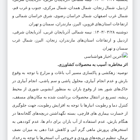
اردبیل، شمال زنجان، شمال همدان، شمال مرکزی، جنوب و غرب قم،
شمال غرب اصفهان، شمال خراسان رضوی، شرق خراسان شمالی و
ارتفاعات استان‌های قزوین، البرز، مازندران، سمنان و تهران.
دوشنبه ۱۴۰۳/۰۳/۲۸: نیمه شمالی آذربایجان غربی، آذربایجان شرقی،
اردبیل و ارتفاعات استان‌های مازندران، زنجان، البرز، شمال غرب
سمنان و تهران.
اثر مخاطره: آسیب به محصولات کشاورزی.
توصیه: زهکشی و پاکسازی مسیر آب باغات و مزارع با توجه به وقوع
بارش و عدم انجام آبیاری، محلول پاشی و سم پاشی، انجام آبیاری در
خاک‌های شور بعد از وقوع باران به منظور آبشویی شوری از محیط
ریشه، تسریع در انتقال محصولات برداشت شده به مکان‌های مسقف،
کنترل دما و رطوبت انبارها با توجه به افزایش رطوبت، جهت جلوگیری
از خسارت بیماری های قارچی، بسته نگهداشتن دریچه‌های گلخانه‌ها در
هنگام بارش، عدم استفاده از آب باران برای دام ها، عدم کوددهی به
استخرهای پرورش ماهی گرم آبی و کاهش غذا دهی به میزان نصف
نرمال، تنظیم دریچه‌های ورودی و خروجی آب استخرها با توجه به رخداد