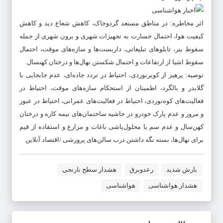
اثر مخاطره: در مناطق مستعد گردوخاک، کاهش شعاع دید و کاهش
کیفیت هوا، احتمال خسارت به تجهیزات شهری و برون شهری از جمله
سقوط بنر، تابلوهای تبلیغاتی، داربست‌ها و سازه‌های موقت، احتمال
سقوط اشیا از ارتفاعات و احتمال شکستن نهال‌ها و درختان کهنسال.
توصیه: پرهیز از کویرنوردی، احتیاط در تردد جاده‌ای، عدم جابجایی با
گلایدر و بالگرد، اطمینان از استحکام سازه‌های موقت، احتیاط در
فعالیت‌های کوه‌نوردی، احتیاط در فعالیت‌های عمرانی، احتیاط در عبور
و مرور و عدم پارک خودرو در حاشیه ساختمان‌های نیمه کاره و درختان
کهن‌سال و عدم سم یا محلول‌پاشی باغات و مزارع و استفاده از قیم
برای نهال‌ها، بسته نگه داشتن درب سالن‌های پرورشی./اقتصاد آنلاین
بارش شدید
رعدوبرق
هشدار سطح نارنجی
هشدار هواشناسی
هواشناسی