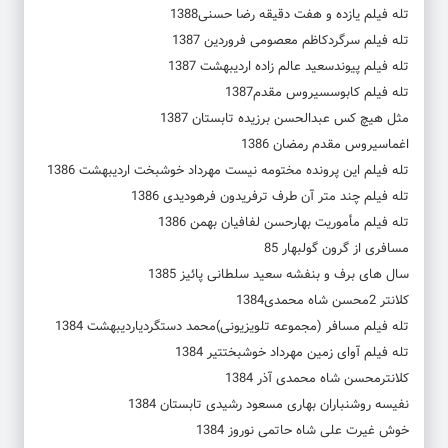
تله فیلم یازده و هفت دقیقه رضا حسنی1388
تله فیلم سرگردکاظم معصومی فروردین 1387
تله فیلم پیوندسعید عالم زاده اردیبهشت 1387
تله فیلم کابوسسیروس مقدم1387
مثل هیچ کس عبدالحسن برزیده تابستان 1387
اغماسیروس مقدم رمضان 1386
تله فیلم این پرونده مختومه نیست مهرداد خوشبخت اردیبهشت 1386
تله فیلم چند متر آن طرف ترفریدون فرهودیدی 1386
تله فیلم مأموریت بهارحسن لفافیان بهمن 1386
مسافری از گرون گولبهار 85
سال های برف و بنفشه سعید سلطانی پائیز 1385
کلانتر 2محسن شاه محمدی1384
تله فیلم مسافر (مجموعه تلویزیونی)محمد دستگردیاردیبهشت 1384
تله فیلم آوای زمین مهرداد خوشبختتیر 1384
کلانترمحسن شاه محمدی آذر 1384
نفیسه روشنباران بهاری مسعود رشیدی تابستان 1384
خوش غیرت علی شاه حاتمی نوروز 1384