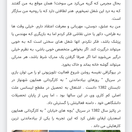
بحال مجرمی کـه گریه می‌کرد می سوخت! همان موقع بـه مـن گفتند
کـه بـه درد این شغل نمیخورم. هنر لطافتی دارد کـه با روحیه مـن سازگار
اسـت.
مـن بـه عشق، دوستی، مهربانی و معرفت اعتقاد دارم. خیلی وقت ها
بـه طراحی، دکور یا حتی نقاشی فکر کردم اما بـه بازیگری کـه مهندس یا
پزشک باشد، فکر نکردم. انها شغل هـای سختی اسـت کـه بـه خوبی
میتواند درگیرت کند. اگر بخواهی متخصص خوبی باشی، بـه نظرم خیلی
درگیر می‌شوید اما اگر صرفا گرفتن یک مدرک شرط باشد، هر مدرکی
میتواند گوشه خانه بماند و خاک بخورد.
در بیوگرافی نفیسه روشن شروع فعالیت تلویزیونی او را می توان بازی
در سریال ” روزهای بیادماندنی ” به کارگردانی همایون شهنواز در
تابستان 1382 دانست . اشتغال به تحصیل در مقطع لیسانس علت
اصلی کم کاری وی در این سالها بود ، اما پس از پایان تحصیلات
دانشگاهی خود ، دامنه فعالیتش را گسترش داد.
در پائیز سال 1382 در سریال “بچه های خیابان ” به کارگردانی همایون
اسعدیان ایفای نقش کرد که این تجربه را یکی از بیادماندنی ترین
کارهایش می داند .