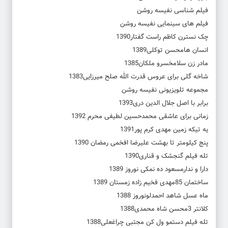
فیلم شناسی نفیسه روشن
فیلم های سینمایی نفیسه روشن
چک نسترن کاظم راست گفتار1390
انسان هامحسن توکلی1389
مادر زن سلامخسرو ملکان1385
شاخه گلی برای عروس قدرت الله صلح میرزایی1383
مجموعه تلویزیونی نفیسه روشن
برابر با اصل جلال الدین دری1393
زمانی برای عاشقی محمدحسین لطیفی محرم 1392
یه تیکه زمین مهدی کرم پور1391
پنج کیلومتر تا بهشت علیرضا افخمی رمضان 1390
تله فیلم گنجشک و قناری1390
دارا و ندارمسعود ده نمکی نوروز 1389
ساختمان 85مهدی فخیم زاده زمستان 1389
ماه عسل شاهد احمدلونوروز 1388
کلانتر 3محسن شاه محمدی1388
تله فیلم دستمو ول کن مجتبی چراغعلی1388