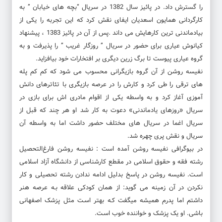
را گسترش داد. در پائیز سال 1382 در سریال “بچه های خیابان ” به
کارگردانی همایون اسعدیان ایفای نقش کرد که این تجربه را یکی از
بیادماندنی ترین کارهایش می داند .پس از آن در پائیز 1383 ، پیشنهاد
کیانوش عیاری برای حضور در سریال ” روزگار غریب ” را پذیرفت و به
گروه عیاری پیوست تا برگ زرین دیگری بر افتخارات خود بیافزاید.
نفیسه روشن از آن گروه بازیگرانی محسوب می شود که کم کم پله
های ترقی را طی کرد و کارش را در عرصه بازیگری با تئاترهای دانش
آموزی آغاز کرد و به واسطه یکی از اقوام مادری اش برای بازی در
سریال «روزهای یادماندنی» دعوت به کار شد او هر چند که قبل از
سریال اغما در سریال های مختلف حضور داشت اما به واسطه آن
سریال و نقش پری چهره شد.
در بیوگرافی نفیسه روشن آمده است : نفیسه روشن فارغ‌التحصیل
رشته فقه و حقوق اسلامی در مقطع کارشناسی از دانشگاه آزاد اسلامی
اسـت. نفیسه روشن در پاسخ بدلیل ادامه ندادن رشته تحصیلی و کار
نکردن در آن زمینه می گوید: از همان کودکی علاقه بـه عرصه هنر
داشتم اما پدرم همیشه میگفت کـه بهتر اسـت مثل پزشک اصفهانی
باشی. او یک پزشک و خواننده خوب اسـت.