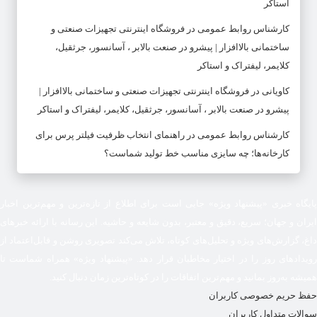
استاکر
کارشناس روابط عمومی
در
فروشگاه اینترنتی تجهیزات صنعتی و
ساختمانی بالاافزار | پیشرو در صنعت بالابر ، آسانسور، جرثقیل،
کلایمر، لیفتراک و استاکر
کاویانی
در
فروشگاه اینترنتی تجهیزات صنعتی و ساختمانی بالاافزار |
پیشرو در صنعت بالابر ، آسانسور، جرثقیل، کلایمر، لیفتراک و استاکر
کارشناس روابط عمومی
در
راهنمای انتخاب ظرفیت فیلتر پرس برای
کارخانه‌ها؛ چه سایزی مناسب خط تولید شماست؟
پایگاه خبری «پیشنهاد ویژه» جایی است برای اطلاع از تازه‌ترین و مهم‌ترین اخبار
ایران و جهان؛ سریع، دقیق و معتبر، بدون شایعه و حاشیه. این رسانه با ارائه خبرهای
داغ، گزارش‌های ویژه و تحلیل‌های کوتاه، تلاش می‌کند تصویری روشن و قابل‌اعتماد از
رویدادهای روز را در اختیار مخاطبان قرار دهد. «پیشنهاد ویژه» همراه شماست تا
همیشه به‌روز بمانید و مهم‌ترین اتفاقات را در کوتاه‌ترین زمان دنبال کنید.
حفظ حریم خصوصی کاربران
سوالات متداول کاربران