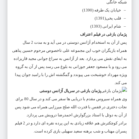
شبکه خانگی
– خیابان یک طرفه (1390)
– قلب یخی(1391)
– شام ایرانی (1393)
پژمان بازغی در فیلم اعتراف
پس از آن به استخدام آژانس دوستی در می آید و به مدت 2 سال
همراه بازیگران خوب این مجموعه علی تاخصوص مرحوم حسین پناهی
به ایفای نقش می پردازد. بعد از آژانس به سراغ جوانی مجید قاریزاده
می رود و با مسعود جعفر جوزانی به بلوغ می رسد پس از آن به گروه
ویژه مهرداد خوشبخت می پیوندد و گمگشته اش را با رامبد جوان پیدا
می کند.
پژمان بازغی در سریال آژانس دوستی
وی همراه سیروس مقدم با دریایی ها سفر می کند و در سال 80 برای
نجات دختری در قفس با قدرت الله صلح میرزایی همراه می شود پس
از آن به دوئل با استاد بزرگوارش احمدرضا درویش می پردازد.
برادر کوچکترش هم علاقه زیادی به این پرده نقره ای دارد و در 2 فیلم
پسران مهتاب و شب برهنه سعید سهیلی بازی کرده است.