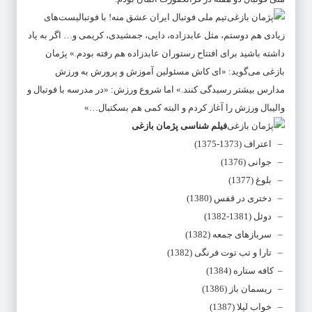
تیم ملی فوتبال ایران عشق منه! با فوتبالیست‌های
زیادی هم دوستم، مثل عابدزاده، دایی، جمشیدی، کریمی و… اگر به یاد
داشته باشید برای افتتاح رستوران عابدزاده هم رفته بودم.» پژمان
بازغی می‌گوید: «ای کاش مسئولین آموزش و پرورش به ورزش
مدارس بیشتر رسیدگی کنند.» اما شروع ورزش: «در مدرسه با فوتبال و
والیبال ورزش را آغاز کردم و البته کمی هم بسکتبال…»
فیلم شناسی پژمان بازغی
– اعتراف (1373-1375)
– جوانی (1376)
– بلوغ (1377)
– دختری در قفس (1380)
– دوئل (1381-1382)
– سربازهای جمعه (1382)
– تارا و تب توت فرنگی (1382)
– کافه ستاره (1384)
– ریسمان باز (1386)
– خواب لیلا (1387)