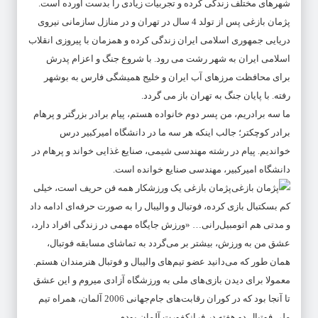
شهرهای مختلف زندگی کرده و تجربیات زیادی را بدست آورده است.
پژمان بازغی پس از تولد 4 سال در تهران و در منازل سازمانی نیروی
دریایی جمهوری اسلامی ایران زندگی کرده و همزمان با پیروزی انقلاب
اسلامی ایران به شهر رشت می رود. با شروع جنگ و اعزام پدرش
برای محافظت مرزهای آب ایران و خلیج همیشگی فارس به بوشهر
رفته. با پایان جنگ به تهران باز می گردد.
ما سه برادریم، من پسر دوم خانواده هستم، پیام برادر بزرگتر و پرهام
برادر کوچکتر؛ جالب اینکه هر سه‌ ما در دانشگاه امیرکبیر درس
خواندیم. پیام در رشته مهندسی شیمی، صنایع غذایی خواند و پرهام در
دانشگاه امیرکبیر، مهندسی صنایع خوانده است.
پژمان بازغی یک ورزشکار همه فن حریف است، خیلی
کم بسکتبال بازی کرده، فوتبال و والیبال را به صورت حرفه‌ای ادامه داد
و مدتی هم اتومبیل‌رانی… «ورزش جایگاه مهمی در زندگی افراد دارد،
عشق من به ورزش، بیشتر بر می‌گردد به تماشای مسابقه فوتبال،
همان طور که می‌دانید عضو تیم‌های والیبال و فوتبال هنرمندان هستم.
معمولا برای دیدن بازی‌های ملی به ورزشگاه آزادی میروم و این عشق
تا آنجا بود که در کوران رقابت‌های جام‌جهانی 2006 آلمان، همراه تیم
ملی فوتبال دو هفته در فرانکفورت آلمان بودم.