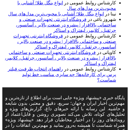
کارشناس روابط عمومی
در
انواع بنگل طلا؛ آشنایی با
محبوب‌ترین مدل‌های سال
نینا
در
انواع بنگل طلا؛ آشنایی با محبوب‌ترین مدل‌های سال
شهروز باغی
در
فروشگاه اینترنتی تجهیزات صنعتی و
ساختمانی بالاافزار | پیشرو در صنعت بالابر ، آسانسور،
جرثقیل، کلایمر، لیفتراک و استاکر
کارشناس روابط عمومی
در
فروشگاه اینترنتی تجهیزات
صنعتی و ساختمانی بالاافزار | پیشرو در صنعت بالابر ،
آسانسور، جرثقیل، کلایمر، لیفتراک و استاکر
کاویانی
در
فروشگاه اینترنتی تجهیزات صنعتی و ساختمانی
بالاافزار | پیشرو در صنعت بالابر ، آسانسور، جرثقیل، کلایمر،
لیفتراک و استاکر
کارشناس روابط عمومی
در
راهنمای انتخاب ظرفیت فیلتر
پرس برای کارخانه‌ها؛ چه سایزی مناسب خط تولید
شماست؟
پایگاه خبری «پیشنهاد ویژه» جایی است برای اطلاع از تازه‌ترین و
مهم‌ترین اخبار ایران و جهان؛ سریع، دقیق و معتبر، بدون شایعه
و حاشیه. این رسانه با ارائه خبرهای داغ، گزارش‌های ویژه و
تحلیل‌های کوتاه، تلاش می‌کند تصویری روشن و قابل‌اعتماد از
رویدادهای روز را در اختیار مخاطبان قرار دهد. «پیشنهاد ویژه»
همراه شماست تا همیشه به‌روز بمانید و مهم‌ترین اتفاقات را در