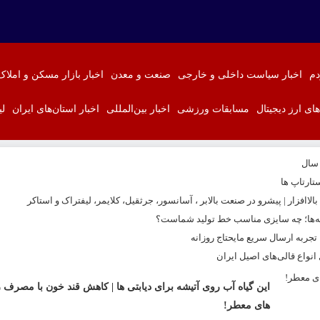
دم
اخبار سیاست داخلی و خارجی
صنعت و معدن
اخبار بازار مسکن و املاک
‌های ارز دیجیتال
مسابقات ورزشی
اخبار بین‌المللی
اخبار استان‌های ایران
لی
 سال
تارتاپ ها
اافزار | پیشرو در صنعت بالابر ، آسانسور، جرثقیل، کلایمر، لیفتراک و استاکر
نه‌ها؛ چه سایزی مناسب خط تولید شماست؟
ربه ارسال سریع مایحتاج روزانه
نواع قالی‌های اصیل ایران
این گیاه آب روی آتیشه برای دیابتی ها | کاهش قند خون با مصرف 
های معطر!