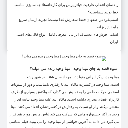
راهنمای انتخاب ظرفیت فیلتر پرس برای کارخانه‌ها؛ چه سایزی مناسب
خط تولید شماست؟
اسنپ‌فود در اصفهان فقط سفارش غذا نیست؛ تجربه ارسال سریع
مایحتاج روزانه
اسامی فرش‌های دستباف ایرانی | معرفی کامل انواع قالی‌های اصیل
ایران
سوء قصد به جان مینا وحید | مینا وحید زنده می میاند؟
مینا وحیدبازیگر ایرانی متولد 17 مرداد سال 1366 در شهر رشت
است. مینا وحید در کنسرت ماکان بند با رفتاری نامناسب و دور از شئونات
اسلامی حرکات جلفی را به نمایش می گذارد که واکنش بسیاری از طرف
کاربران فضای مجازی داشته است. ماکان بند علیه مینا وحید بیانیه ای را
منتشر میکنند و از او نسبت به رفتارش در کنسرتشان انتقاد می کنند. مینا
وحید در اکثر جشنواره هایی که شرکت می کند لباس هایش مورد نقد قرار
می گیرد. در ادامه به آخرین حواشی از مینا وحید را می بینید. فیلم شناسی