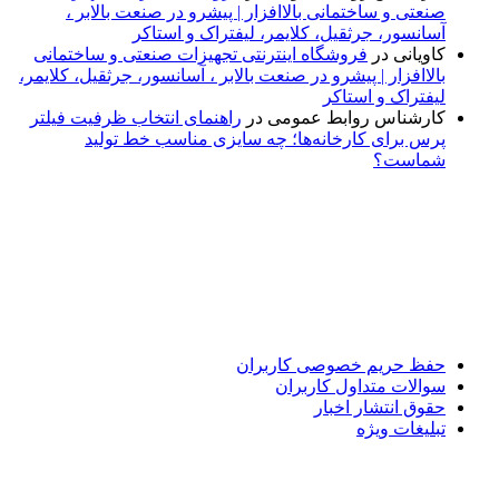
صنعتی و ساختمانی بالاافزار | پیشرو در صنعت بالابر ،
آسانسور، جرثقیل، کلایمر، لیفتراک و استاکر
کاویانی
در
فروشگاه اینترنتی تجهیزات صنعتی و ساختمانی
بالاافزار | پیشرو در صنعت بالابر ، آسانسور، جرثقیل، کلایمر،
لیفتراک و استاکر
کارشناس روابط عمومی
در
راهنمای انتخاب ظرفیت فیلتر
پرس برای کارخانه‌ها؛ چه سایزی مناسب خط تولید
شماست؟
پایگاه خبری «پیشنهاد ویژه» جایی است برای اطلاع از تازه‌ترین و
مهم‌ترین اخبار ایران و جهان؛ سریع، دقیق و معتبر، بدون شایعه و
حاشیه. این رسانه با ارائه خبرهای داغ، گزارش‌های ویژه و
تحلیل‌های کوتاه، تلاش می‌کند تصویری روشن و قابل‌اعتماد از
رویدادهای روز را در اختیار مخاطبان قرار دهد. «پیشنهاد ویژه»
همراه شماست تا همیشه به‌روز بمانید و مهم‌ترین اتفاقات را در
کوتاه‌ترین زمان دنبال کنید.
حفظ حریم خصوصی کاربران
سوالات متداول کاربران
حقوق انتشار اخبار
تبلیغات ویژه