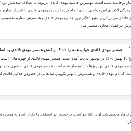
ر پرحاشیه شده است. مهمترین حاشیه مهدی قائدی مربوط به تصادف شدیدش بود که
زندگی لاکچری اش حواشی زیادی ایجاد کرده است.زن مهدی قائدی با انتشار تصاویر 
مهدی قائدی می پردازیم. منبع: افکار نیوز جدایی مهدی قائدی و همسرش ستاره معصومی
سرش در فضای مجازی منتشر می...
همسر مهدی قائدی جواب همه را داد!! | واکنش همسر مهدی قائدی به اتفا
ستاره معصومی همسر مهدی قائدی از فوتبالیست های لژیونر ایرانی است که در تاریخ 10 بهمن 1370 در بوشهر به دنیا آمده است. همسر مهدی قائدی از چهر
 همسر مهدی قائدی این روزها حاشیه ساز شده است.همسر مهدی قائدی استوری جدیدی 
ست که نام مهدی قائدی و همسرش یا بهتر بگوییم، شایعاتی در خصوص جدایی قائدی
رهاد مجیدی شد. او در کلبا نتوانست درخشش در استقلال را تکرار کند و به همین دلیل
رد.