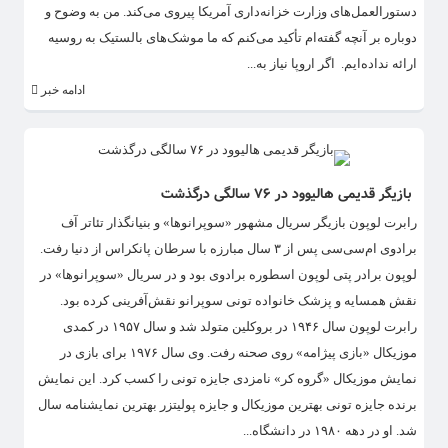
دستورالعمل‌های وزارت خزانه‌داری آمریکا پیروی می‌کند. من به وضوح و
دوباره بر آنچه گفته‌ام تأکید می‌کنم که ما موشک‌های بالستیک به روسیه
ارائه نداده‌ایم. اگر اروپا نیاز به...
ادامه خبر
بازیگر قدیمی هالیوود در ۷۶ سالگی درگذشت
رابرت لوپون بازیگر سریال مشهور «سوپرانوها» و بنیانگذار تئاتر آف
برادوی ام‌سی‌سی پس از ۳ سال مبارزه با سرطان پانکراس از دنیا رفت.
لوپون برادر پتی لوپون اسطوره برادوی بود و در سریال «سوپرانوها» در
نقش همسایه و پزشک خانواده تونی سوپرانو نقش‌آفرینی کرده بود.
رابرت لوپون سال ۱۹۴۶ در بروکلین متولد شد و سال ۱۹۵۷ در کمدی
موزیکال «بازی پیژامه» روی صحنه رفت. وی سال ۱۹۷۶ برای بازی در
نمایش موزیکال «گروه کر» نامزدی جایزه تونی را کسب کرد. این نمایش
برنده جایزه تونی بهترین موزیکال و جایزه پولیتزر بهترین نمایشنامه سال
شد. او در دهه ۱۹۸۰ در دانشگاه...