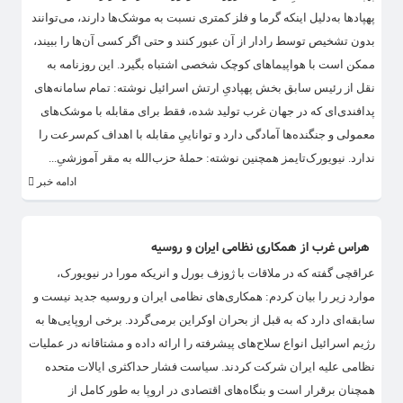
پهپادها به‌دلیل اینکه گرما و فلز کمتری نسبت به موشک‌ها دارند، می‌توانند
بدون تشخیص توسط رادار از آن عبور کنند و حتی اگر کسی آن‌ها را ببیند،
ممکن است با هواپیماهای کوچک شخصی اشتباه بگیرد. این روزنامه به
نقل از رئیس سابق بخش پهپادیِ ارتش اسرائیل نوشته: تمام سامانه‌های
پدافندی‌ای که در جهان غرب تولید شده، فقط برای مقابله با موشک‌های
معمولی و جنگنده‌ها آمادگی دارد و تواناییِ مقابله با اهداف کم‌سرعت را
ندارد. نیویورک‌تایمز همچنین نوشته: حملهٔ حزب‌الله به مقر آموزشیِ...
ادامه خبر
هراس غرب از همکاری نظامی ایران و روسیه
عراقچی گفته که در ملاقات با ژوزف بورل و انریکه مورا در نیویورک،
موارد زیر را بیان کردم: همکاری‌های نظامی ایران و روسیه جدید نیست و
سابقه‌ای دارد که به قبل از بحران اوکراین برمی‌گردد. برخی اروپایی‌ها به
رژیم اسرائیل انواع سلاح‌های پیشرفته را ارائه داده و مشتاقانه در عملیات
نظامی علیه ایران شرکت کردند. سیاست فشار حداکثری ایالات متحده
همچنان برقرار است و بنگاه‌های اقتصادی در اروپا به طور کامل از