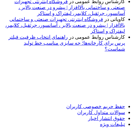
کارشناس روابط عمومی
در
فروشگاه اینترنتی تجهیزات
صنعتی و ساختمانی بالاافزار | پیشرو در صنعت بالابر ،
آسانسور، جرثقیل، کلایمر، لیفتراک و استاکر
کاویانی
در
فروشگاه اینترنتی تجهیزات صنعتی و ساختمانی
بالاافزار | پیشرو در صنعت بالابر ، آسانسور، جرثقیل، کلایمر،
لیفتراک و استاکر
کارشناس روابط عمومی
در
راهنمای انتخاب ظرفیت فیلتر
پرس برای کارخانه‌ها؛ چه سایزی مناسب خط تولید
شماست؟
پایگاه خبری «پیشنهاد ویژه» جایی است برای اطلاع از تازه‌ترین و
مهم‌ترین اخبار ایران و جهان؛ سریع، دقیق و معتبر، بدون شایعه و
حاشیه. این رسانه با ارائه خبرهای داغ، گزارش‌های ویژه و
تحلیل‌های کوتاه، تلاش می‌کند تصویری روشن و قابل‌اعتماد از
رویدادهای روز را در اختیار مخاطبان قرار دهد. «پیشنهاد ویژه»
همراه شماست تا همیشه به‌روز بمانید و مهم‌ترین اتفاقات را در
کوتاه‌ترین زمان دنبال کنید.
حفظ حریم خصوصی کاربران
سوالات متداول کاربران
حقوق انتشار اخبار
تبلیغات ویژه