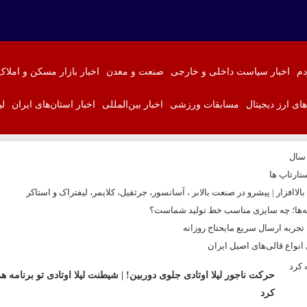
دم
اخبار سیاست داخلی و خارجی
صنعت و معدن
اخبار بازار مسکن و املاک
‌های ارز دیجیتال
مسابقات ورزشی
اخبار بین‌المللی
اخبار استان‌های ایران
لی
 سال
تارتاپ ها
اافزار | پیشرو در صنعت بالابر ، آسانسور، جرثقیل، کلایمر، لیفتراک و استاکر
نه‌ها؛ چه سایزی مناسب خط تولید شماست؟
ربه ارسال سریع مایحتاج روزانه
نواع قالی‌های اصیل ایران
حرکت ناجور لیلا اوتادی جلوی دوربین! | شیطنت لیلا اوتادی تو برنامه 
کرد