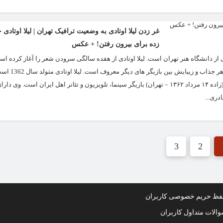
غر زدن لیلا اوتادی به وضعیت ترافیک تهران | لیلا اوتادی
زده برای بیرون رفتن! + عکس
ای مدرک معماری داخلی از دانشگاه هنر تهران است. لیلا اوتادی از هفده سالگی سرودن شعر را آغاز کرد
آموخته کارشناسی معماری داخلی از دان
بازیگر های کم حاشیۀ فضای مجازی است. بیوگرافی لیلا اوتادی لیلا اوتادی لیلا اوتادی (زاده ۱۴ مرداد ۱۳۶۲ – تهران) بازیگر سینما، تلویزیون و تئاتر اهل ایران 
دری...
3
2
ظ حریم خصوصی کاربران
الات متداول کاربران