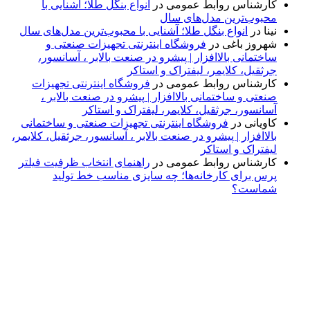
کارشناس روابط عمومی
در
انواع بنگل طلا؛ آشنایی با
محبوب‌ترین مدل‌های سال
نینا
در
انواع بنگل طلا؛ آشنایی با محبوب‌ترین مدل‌های سال
شهروز باغی
در
فروشگاه اینترنتی تجهیزات صنعتی و
ساختمانی بالاافزار | پیشرو در صنعت بالابر ، آسانسور،
جرثقیل، کلایمر، لیفتراک و استاکر
کارشناس روابط عمومی
در
فروشگاه اینترنتی تجهیزات
صنعتی و ساختمانی بالاافزار | پیشرو در صنعت بالابر ،
آسانسور، جرثقیل، کلایمر، لیفتراک و استاکر
کاویانی
در
فروشگاه اینترنتی تجهیزات صنعتی و ساختمانی
بالاافزار | پیشرو در صنعت بالابر ، آسانسور، جرثقیل، کلایمر،
لیفتراک و استاکر
کارشناس روابط عمومی
در
راهنمای انتخاب ظرفیت فیلتر
پرس برای کارخانه‌ها؛ چه سایزی مناسب خط تولید
شماست؟
پایگاه خبری «پیشنهاد ویژه» جایی است برای اطلاع از تازه‌ترین و
مهم‌ترین اخبار ایران و جهان؛ سریع، دقیق و معتبر، بدون شایعه و
حاشیه. این رسانه با ارائه خبرهای داغ، گزارش‌های ویژه و
تحلیل‌های کوتاه، تلاش می‌کند تصویری روشن و قابل‌اعتماد از
رویدادهای روز را در اختیار مخاطبان قرار دهد. «پیشنهاد ویژه»
همراه شماست تا همیشه به‌روز بمانید و مهم‌ترین اتفاقات را در
کوتاه‌ترین زمان دنبال کنید.