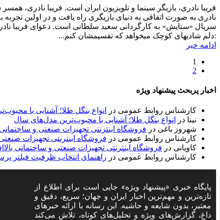
فریبا نادری، بازیگر سینما و تلویزیون ایران است. فریبا نادری، همسر
نادری به صورت اتفاقی به دنیای بازیگری راه یافت و در اولین تجربه 
سریال «ستایش» به کارگردانی سعید سلطانی است. دعوای فریبا نادری
:دلم شادیهای کوچک میخواهد که تقسیمشان کنم...
ادامه خبر
1
2
اخبار پربحث پیشنهاد ویژه
کارشناس روابط عمومی
در
انواع بنگل طلا؛ آشنایی با محبوب‌
نینا
در
انواع بنگل طلا؛ آشنایی با محبوب‌ترین مدل‌های سال
شهروز باغی
در
فروشگاه اینترنتی تجهیزات صنعتی و ساختمانی با
کارشناس روابط عمومی
در
فروشگاه اینترنتی تجهیزات صنعتی و
کاویانی
در
فروشگاه اینترنتی تجهیزات صنعتی و ساختمانی بالاافز
کارشناس روابط عمومی
در
راهنمای انتخاب ظرفیت فیلتر پر
ح
پایگاه خبری «پیشنهاد ویژه» جایی است برای اطلاع از
تازه‌ترین و مهم‌ترین اخبار ایران و جهان؛ سریع، دقیق و
س
معتبر، بدون شایعه و حاشیه. این رسانه با ارائه خبرهای
ح
داغ، گزارش‌های ویژه و تحلیل‌های کوتاه، تلاش می‌کند