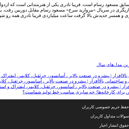
 سابق مسعود رسام است. فریبا نادری یکی از هنرمندانی است که ازدواج ا
بازیگری در سریال «مروارید سرخ» مسعود رسام مقابل دوربین رفت. یکی 
 و همسر جدیدش بالا گرفت ساعت میلیاردی فریبا نادری همه رو شوکه
ترین مدل‌های سال
لاافزار | پیشرو در صنعت بالابر ، آسانسور، جرثقیل، کلایمر، لیفتراک 
 ساختمانی بالاافزار | پیشرو در صنعت بالابر ، آسانسور، جرثقیل، کلای
ار | پیشرو در صنعت بالابر ، آسانسور، جرثقیل، کلایمر، لیفتراک و است
س برای کارخانه‌ها؛ چه سایزی مناسب خط تولید شماست؟
فظ حریم خصوصی کاربران
والات متداول کاربران
قوق انتشار اخبار