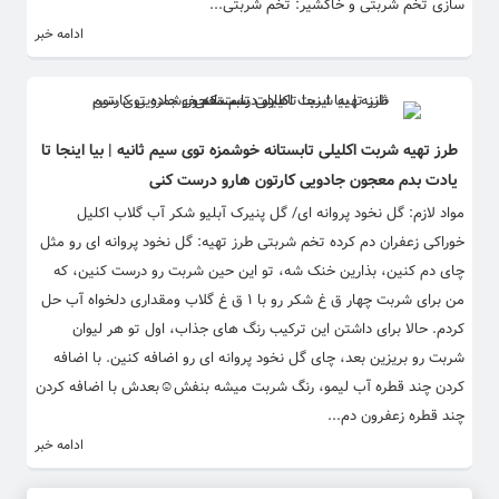
سازی تخم شربتی و خاکشیر: تخم شربتی...
ادامه خبر
طرز تهیه شربت اکلیلی تابستانه خوشمزه توی سیم ثانیه | بیا اینجا تا
یادت بدم معجون جادویی کارتون هارو درست کنی
‎مواد لازم: گل نخود پروانه ای/ گل پنیرک آبلیو شکر آب گلاب اکلیل
خوراکی زعفران دم کرده تخم شربتی ‎طرز تهیه: گل نخود پروانه ای رو مثل
چای دم کنین، بذارین خنک شه، تو این حین شربت رو درست کنین، که
من برای شربت چهار ق غ شکر رو با ۱ ق غ گلاب ومقداری دلخواه آب حل
کردم. حالا برای داشتن این ترکیب رنگ های جذاب، اول تو هر لیوان
شربت رو بریزین بعد، چای گل نخود پروانه ای رو اضافه کنین. با اضافه
کردن چند قطره آب لیمو، رنگ شربت میشه بنفش☺️بعدش با اضافه کردن
چند قطره زعفرون دم...
ادامه خبر