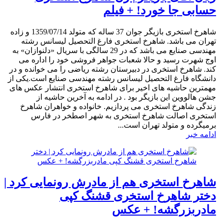
حسابی جا خورد! + فیلم
شاهرخ استخری بازیگر جوان 37 ساله که متولد 1359/07/14 و زاده
تهران می باشد. شاهرخ استخری فارغ التحصیل لیسانس رشته
مهندسی صنایع می باشد که در 29 سالگی با سریال «دلنوازان» به
اوج شهرت رسید و حالا شعبات جواهر فروشی خود را اداره می
کند. شاهرخ استخری در دبیرستان رشته ریاضی را می خوانده و در
دانشگاه فارغ التحصیل لیسانس رشته مهندسی صنایع است.یکی از
مهمترین حاشیه های اخیر برای شاهرخ استخری انتشار عکس های
جشن هالووین این بازیگر بود . در ادامه به آخرین حاشیه از
زندگی شاهرخ استخری می پردازیم. خانواده و خواهران شاهرخ
استخری اصالت شاهرخ استخری به شهر اصطخر در فارس
برمیگرده و متولد تهران است...
ادامه خبر
شاهرخ استخری هم از مادرش رونمایی کرد |
دختر شاهرخ استخری قشنگ کپی
مادربزرگشه! + عکس