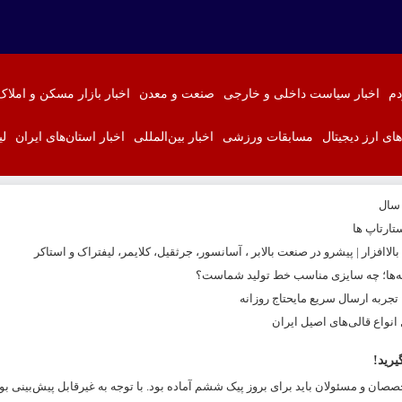
دم
اخبار سیاست داخلی و خارجی
صنعت و معدن
اخبار بازار مسکن و املاک
‌های ارز دیجیتال
مسابقات ورزشی
اخبار بین‌المللی
اخبار استان‌های ایران
لی
 سال
تارتاپ ها
اافزار | پیشرو در صنعت بالابر ، آسانسور، جرثقیل، کلایمر، لیفتراک و استاکر
نه‌ها؛ چه سایزی مناسب خط تولید شماست؟
ربه ارسال سریع مایحتاج روزانه
نواع قالی‌های اصیل ایران
رید!
صان و مسئولان باید برای بروز پیک ششم آماده بود. با توجه به غیرقابل پیش‌بینی 