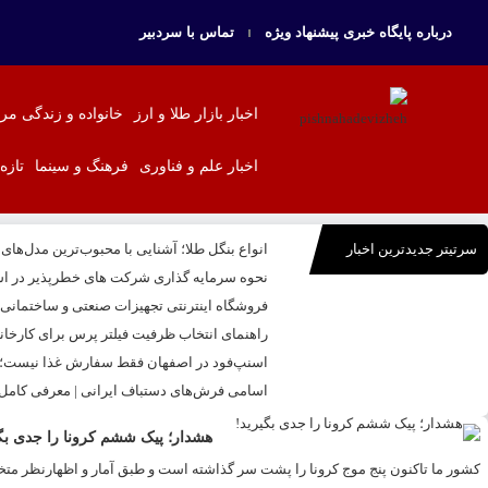
درباره پایگاه خبری پیشنهاد ویژه
تماس با سردبیر
اخبار بازار طلا و ارز
خانواده و زندگی مر
اخبار علم و فناوری
فرهنگ و سینما
تازه
سرتیتر جدیدترین اخبار
انواع بنگل طلا؛ آشنایی با محبوب‌ترین مدل‌های
نحوه سرمایه‌ گذاری شرکت‌ های خطرپذیر در اس
فروشگاه اینترنتی تجهیزات صنعتی و ساختمانی بال
راهنمای انتخاب ظرفیت فیلتر پرس برای کارخا
اسنپ‌فود در اصفهان فقط سفارش غذا نیست؛ تج
اسامی فرش‌های دستباف ایرانی | معرفی کامل ا
هشدار؛ پیک ششم کرونا را جدی بگی
کشور ما تاکنون پنج موج کرونا را پشت سر گذاشته است و طبق آمار و اظهارنظر متخص