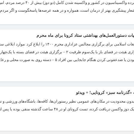
کرونا، متخصصان از تفاوت این پیک با پیک‌های قبلی خبر می‌دهند. با توجه به حجم گسترده واکسین
 شعار پیشگیری بهتر از درمان است، همواره و در همه عرصه‌ها پاسخگوست و اگر مردم ت
یات دستورالعمل‌های بهداشتی ستاد کرونا برای ماه محرم
ستاد ملی مدیریت بیماری کرونا پس از بحث‌های کارشناسی، پیشنهادهای سازمان تبلیغات اسلامی برای برگزاری مجالس عز
زمان برگزاری مجالس حداکثر ۲ ساعت ۴ – استفاده از طبل و سنج با شرط شخصی بودن یا ضدعفونی کردن هنگام جابجایی بین افراد ۵ – دست
به «گذرنامه سبز» کرونایی! + ویدئو
بدون محدودیت در مکان‌های عمومی نظیر رستوران‌ها، کافه‌ها، باشگاه‌های ورزشی و ت
مکان‌های روباز حضور یابند. این گواهی حاکی از این است که فرد صاحب آن، دستکم یک دوز واکسن دریافت کرده، تست کرونای او در ۴۸ س