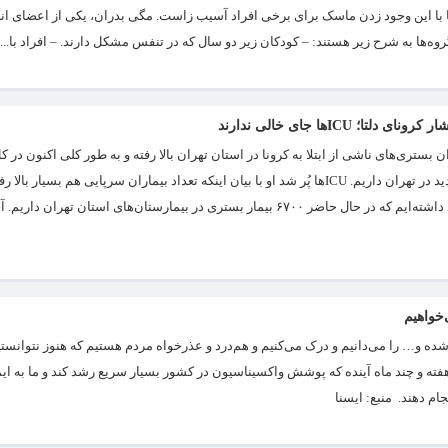
 اما با این وجود زدن ماسک برای برخی افراد آسیب زاست. مگی بدران، یکی از اعضای ان
وه‌ها به شرح زیر هستند: – کودکان زیر دو سال که در تنفس مشکل دارند. – افراد با...
دلتا؛ ICUها جای خالی ندارند
 بستری‌های ناشی از ابتلا به کرونا در استان تهران بالا رفته و به طور کلی اکنون در 
نزدیک ۶۷۰۰ بیمار بستری هستند. همچنین در حال حاضر روزانه حدود ۱۵۰۰ بستری جدید در تهران داریم. ICUها پُر شد او با بیان اینکه تعداد بیماران سر
طبق آخرین آمارها در روز گذشته حدود ۸۶۰۰ بیمار سرپایی و ۱۳۰۰ بیمار بستری جدید داشته‌ایم که در حال حاضر ۶۷۰۰ بیمار بستری در بیمارستان‌های 
خواهیم
ده و… را می‌دانیم و درک می‌کنیم و هم‌درد و عذرخواه مردم هستیم که هنوز نتوانست
ن هفته و چند ماه آینده که پوشش واکسیناسیون در کشور بسیار سریع رشد کند و ما به ا
م دهند. منبع: ایسنا