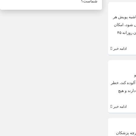
شماست؟
حاشیه پویش هر
ی شود، امکان
تمدید آن بعید است. او با تاکید بر اینکه فاصله گذاری اجتماعی، استفاده از ماسک و پوشش گسترده واکسیناسیون تنها راه برون‌رفت از وضعیت فعلی است، افزود: هم اکنون روزانه ۴۵
ادامه خبر
و
تاست. با توجه به اینکه قدرت سرایت ویروس جهش‌یافته دلتا چندین برابر است و هر مبتلا می‌تواند ۸ تا ۱۲ نفر را آلوده کند، خطر
و ۱۱۳ شهرستان در وضعیت زرد قرار دارند و هیچ
ادامه خبر
گرچه پزشکان