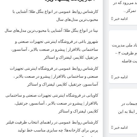
اسیون در کشور و واکسینه شدن کامل (دو دوز) بیش از ۴۰ درصد مردم، امید می‌رود که در
مرکز...
کارشناس روابط عمومی
در
انواع بنگل طلا؛ آشنایی با
ادامه خبر
محبوب‌ترین مدل‌های سال
نینا
در
انواع بنگل طلا؛ آشنایی با محبوب‌ترین مدل‌های سال
شهروز باغی
در
فروشگاه اینترنتی تجهیزات صنعتی و
اداری محرم ۱۴۰۰ را ابلاغ کرد. موارد ابلاغی ستاد ملی مدیریت
ساختمانی بالاافزار | پیشرو در صنعت بالابر ، آسانسور،
بیماری کرونا برای برگزاری مجالس عزاداری محرم ۱۴۰۰ به این شرح است: ۱ – برگزاری هیئت در فضای باز با یک‌سوم ظرفیت ۲ – برگزاری هیئت در فضای بسته با یک‌چهارم ظرفیت ۳ –
جرثقیل، کلایمر، لیفتراک و استاکر
ه روی به صورت محلی و رعایت فاصله
کارشناس روابط عمومی
در
فروشگاه اینترنتی تجهیزات
صنعتی و ساختمانی بالاافزار | پیشرو در صنعت بالابر ،
ادامه خبر
آسانسور، جرثقیل، کلایمر، لیفتراک و استاکر
کاویانی
در
فروشگاه اینترنتی تجهیزات صنعتی و ساختمانی
بالاافزار | پیشرو در صنعت بالابر ، آسانسور، جرثقیل،
جمعات در
کلایمر، لیفتراک و استاکر
اعت گذشته منفی بوده یا پس از ابتلا به این
کارشناس روابط عمومی
در
راهنمای انتخاب ظرفیت فیلتر
ادامه خبر
پرس برای کارخانه‌ها؛ چه سایزی مناسب خط تولید