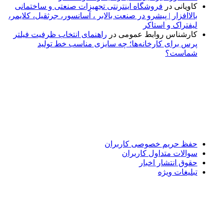
کاویانی
در
فروشگاه اینترنتی تجهیزات صنعتی و ساختمانی
بالاافزار | پیشرو در صنعت بالابر ، آسانسور، جرثقیل، کلایمر،
لیفتراک و استاکر
کارشناس روابط عمومی
در
راهنمای انتخاب ظرفیت فیلتر
پرس برای کارخانه‌ها؛ چه سایزی مناسب خط تولید
شماست؟
پایگاه خبری «پیشنهاد ویژه» جایی است برای اطلاع از تازه‌ترین و
مهم‌ترین اخبار ایران و جهان؛ سریع، دقیق و معتبر، بدون شایعه و
حاشیه. این رسانه با ارائه خبرهای داغ، گزارش‌های ویژه و
تحلیل‌های کوتاه، تلاش می‌کند تصویری روشن و قابل‌اعتماد از
رویدادهای روز را در اختیار مخاطبان قرار دهد. «پیشنهاد ویژه»
همراه شماست تا همیشه به‌روز بمانید و مهم‌ترین اتفاقات را در
کوتاه‌ترین زمان دنبال کنید.
حفظ حریم خصوصی کاربران
سوالات متداول کاربران
حقوق انتشار اخبار
تبلیغات ویژه