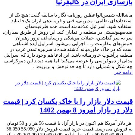
بازسازی ایران در کالیفرنیا
ماشاالله شمس‌الواعظین روزنامه نگار با سابقه گفت: هیچ یک از
استعدادهای نظامی، مدیریتی، فنی و فرماندهی ایران یک‌جا نباید
استفاده شود. اسرائیل علاقه‌مند است، همه ظرفیت‌های
ضدصهیونیستی در منطقه را نمایان کند. این روش از طریق بمباران،
سر به سر گذاشتن، حملات موشکی و رسانه‌ای، ترور رهبران
جنبش‌های مقاومت و… اجرایی می‌شود. اسراییل ایده اشتباهی
است که در خاک خاورمیانه کاشته شده تا سرنیزه تمدن غرب در
منطقه پرآشوب خاورمیانه باشد. این ادعا هم وجود دارد که اسراییل
مدلی از دموکراسی را عرضه می‌کند! اما همه دیدند این دموکراسی
چه شکل و شمایلی دارد تا چه حد توحش و بربریت...
ادامه خبر
قیمت دلار بازار را با خاک یکسان کرد | قیمت
دلار در بازار امروز 8 بهمن 1402
هر دلار آمریکا هم اکنون در بازار آزاد با قیمت 56 هزار و 50 تومان
به فروش می رسد. قیمت خرید قیمت فروش دلار 55،950 56،050
یورو 60،800 60،900 سکه بهار آزادی 29،600،000 30،200،000 سکه