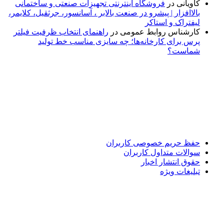
کاویانی
در
فروشگاه اینترنتی تجهیزات صنعتی و ساختمانی
بالاافزار | پیشرو در صنعت بالابر ، آسانسور، جرثقیل، کلایمر،
لیفتراک و استاکر
کارشناس روابط عمومی
در
راهنمای انتخاب ظرفیت فیلتر
پرس برای کارخانه‌ها؛ چه سایزی مناسب خط تولید
شماست؟
پایگاه خبری «پیشنهاد ویژه» جایی است برای اطلاع از تازه‌ترین و
مهم‌ترین اخبار ایران و جهان؛ سریع، دقیق و معتبر، بدون شایعه و
حاشیه. این رسانه با ارائه خبرهای داغ، گزارش‌های ویژه و
تحلیل‌های کوتاه، تلاش می‌کند تصویری روشن و قابل‌اعتماد از
رویدادهای روز را در اختیار مخاطبان قرار دهد. «پیشنهاد ویژه»
همراه شماست تا همیشه به‌روز بمانید و مهم‌ترین اتفاقات را در
کوتاه‌ترین زمان دنبال کنید.
حفظ حریم خصوصی کاربران
سوالات متداول کاربران
حقوق انتشار اخبار
تبلیغات ویژه