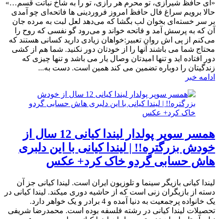
«ای حافظ شیرازی، تو محرم هر رازی، تو را به شاخ نباتت قسم…»
حالا برویم سراغ فال حافظ امروز فروردینی ها فاتحه‌ای چو آمدی
بر سر خسته‌ای بخوان لب بگشا که می‌دهد لعل لبت به مرده جان
آن که به پرسش آمد و فاتحه خواند و می‌رود گو نفسی که روح را
می‌کنم از پی اش روان تعبیر:خواهان زیادی دارید کسانی هستند که
محتاج شما می باشند آنها را از خودتان دور نکنید. شما هم از کشی
دور افتاده اید و تنها امیدتان وصال یار می باشد و تنها چیزی که
زندگیتان را دوباره تضمین می کند همین است. دست به...
ادامه خبر
همسر سوپر پولدار لیندا کیانی 12 سال از
خودش بزرگتره!! | لیندا کیانی با این دلبری
هاش حسابی گردو خاک کرد+ عکس
لیندا کیانی بازیگر سینما و تلوزیون ایران است. لیندا کیانی جز آن
دسته از بازیگران زنی است که از حاشیه دوری میکند. لیندا کیانی در
یک خانواده پرجمعیت به دنیا آمده و 4 برادر و یک خواهر دارد.
تحصیلات لیندا کیانی در رشته فلسفه بوده است. محمدرضا شریفی