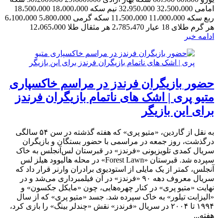
امامی 32،500،000 32،950،000 نیم سکه 18،000،000 18،500،000
ربع سکه 11،000،000 11،500،000 سکه گرمی 5،800،000 6،100،000
هر گرم طلای 18 عیار 2،785،470 هر مثقال طلا 12،065،000
ادامه خبر
حضور بازیگران فرندز در مراسم خاکسپاری
متیو پری | اشک های ناتمام بازیگران فرندز
برای این بازیگر
به نقل از گاردین، «متیو پری» که هفته گذشته در سن ۵۴ سالگی
درگذشت، روز جمعه در مراسمی با حضور بستگان و بازیگران
سریال کمدی تلویزیونی «فرندز» در قبرستان لس‌آنجلس به خاک
سپرده شد. قبرستان «Forest Lawn» در محله هالیوود هیلز لس
آنجلس، کمتر از یک مایلی از استودیوی برادران وارنر قرار داد که
سریال معروف دهه ۹۰ «فرندز» در آن فیلمبرداری می‌شد و در
نهایت «متیو پری» در کنار چهره‌هایی، چون «مایکل جکسون» و
«الیزابت تیلور» به خاک سپرده شد. جسد «متیو پری» که از سال
۱۹۹۴ تا ۲۰۰۴ در سریال «فرندز» نقش «چندلر بینگ» را بازی کرد،
هفته...