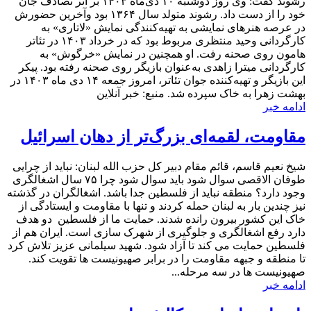
رشوند گفت: وی روز دوشنبه ۱۰ دی‌ماه ۱۴۰۳ بر اثر تصادف جان
خود را از دست داد. رشوند متولد سال ۱۳۶۴ بود وآخرین حضورش
در عرصه هنرهای نمایشی به تهیه‌کنندگی نمایش «لاتاری» به
کارگردانی وحید منتظری مربوط بود که در خرداد ۱۴۰۳ در تئاتر
هامون روی صحنه رفت. او همچنین در نمایش «خرگوش» به
کارگردانی میترا زاهدی به‌عنوان بازیگر روی صحنه رفته بود. پیکر
این بازیگر و تهیه‌کننده جوان تئاتر، امروز جمعه ۱۴ دی ماه ۱۴۰۳ در
بهشت زهرا به خاک سپرده شد. منبع: خبر آنلاین
ادامه خبر
مقاومت، لقمه‌ای بزرگ‌تر از دهان اسرائیل
شیخ نعیم قاسم، قائم مقام دبیر کل حزب الله لبنان: نباید از چرایی
طوفان الاقصی سوال شود باید سوال شود چرا ۷۵ سال اشغالگری
وجود دارد؟ منطقه نباید از فلسطین جدا باشد. اشغالگران در گذشته
نیز چندین بار به لبنان حمله کردند و تنها با مقاومت و ایستادگی از
خاک این کشور بیرون رانده شدند. حمایت ما از فلسطین دو هدف
دارد رفع اشغالگری و جلوگیری از شهرک سازی است. ایران هم از
فلسطین حمایت می کند تا آزاد شود. شهید سیلمانی عزیز تلاش کرد
تا منطقه و جبهه مقاومت را در برابر صهیونیست ها تقویت کند.
صهیونیست ها در سه مرحله...
ادامه خبر