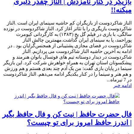
بازیگر در کنار نامزدش | الناز چقدر دلبری
میکنه!!
‎الناز شاکردوست از بازیگران کم حاشیه سینمای ایران است .الناز
شاکردوست بازیگری را با تئاتر آغاز کرد. الناز شاکردوست در نوزده
سالگی، با بازی در فیلم گل یخ (۱۳۸۳) به کارگردانی کیومرث
پوراحمد، پا به سینمای ایران گذاشت.مهمترین چالش الناز
شاکردوست در فضای مجازی پشتیبانی از همجنس‌گرایان بود . در
ادامه به آخرین حاشیه الناز شاکردوست می پردازیم. الناز
شاکردوست در دیدار دوستانه تیم های فوتسال بانوان هنرمند و
پیشکسوتان استان تهران به همراه خواهرش شرکت کرد. این بازیگر
سینما در پایان بازی گفت: من یک آدم چند بعدی هستم و هم ورزش
و هم هنر و سینما را در کنار یکدیگر ادامه می‌دهم. الناز شاکردوست
در 7 تیرماه...
ادامه خبر
فال حضرت حافظ | نیت کن و فال حافظ بگیر
| اندرز حافظ امروز برای تو چیست؟