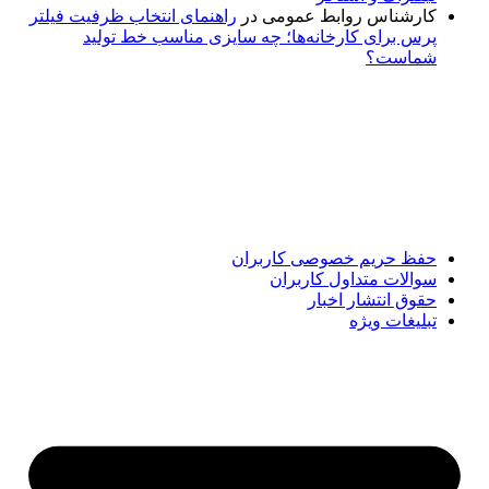
کارشناس روابط عمومی
در
راهنمای انتخاب ظرفیت فیلتر
پرس برای کارخانه‌ها؛ چه سایزی مناسب خط تولید
شماست؟
پایگاه خبری «پیشنهاد ویژه» جایی است برای اطلاع از تازه‌ترین و
مهم‌ترین اخبار ایران و جهان؛ سریع، دقیق و معتبر، بدون شایعه و
حاشیه. این رسانه با ارائه خبرهای داغ، گزارش‌های ویژه و
تحلیل‌های کوتاه، تلاش می‌کند تصویری روشن و قابل‌اعتماد از
رویدادهای روز را در اختیار مخاطبان قرار دهد. «پیشنهاد ویژه»
همراه شماست تا همیشه به‌روز بمانید و مهم‌ترین اتفاقات را در
کوتاه‌ترین زمان دنبال کنید.
حفظ حریم خصوصی کاربران
سوالات متداول کاربران
حقوق انتشار اخبار
تبلیغات ویژه