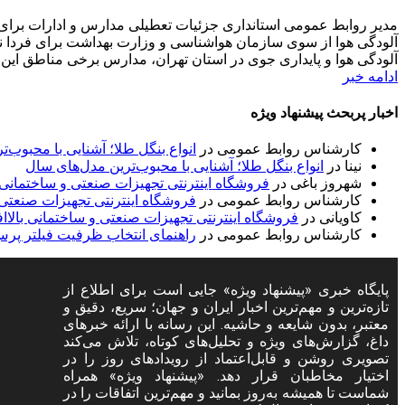
آلودگی هوا از سوی سازمان هواشناسی و وزارت بهداشت برای فردا نش
آلودگی هوا و پایداری جوی در استان تهران، مدارس برخی مناطق این ا
ادامه خبر
اخبار پربحث پیشنهاد ویژه
کارشناس روابط عمومی
در
انواع بنگل طلا؛ آشنایی با محبوب‌
نینا
در
انواع بنگل طلا؛ آشنایی با محبوب‌ترین مدل‌های سال
شهروز باغی
در
فروشگاه اینترنتی تجهیزات صنعتی و ساختمانی با
کارشناس روابط عمومی
در
فروشگاه اینترنتی تجهیزات صنعتی و
کاویانی
در
فروشگاه اینترنتی تجهیزات صنعتی و ساختمانی بالاافز
کارشناس روابط عمومی
در
راهنمای انتخاب ظرفیت فیلتر پر
ح
پایگاه خبری «پیشنهاد ویژه» جایی است برای اطلاع از
تازه‌ترین و مهم‌ترین اخبار ایران و جهان؛ سریع، دقیق و
س
معتبر، بدون شایعه و حاشیه. این رسانه با ارائه خبرهای
ح
داغ، گزارش‌های ویژه و تحلیل‌های کوتاه، تلاش می‌کند
تصویری روشن و قابل‌اعتماد از رویدادهای روز را در
ت
اختیار مخاطبان قرار دهد. «پیشنهاد ویژه» همراه
شماست تا همیشه به‌روز بمانید و مهم‌ترین اتفاقات را در