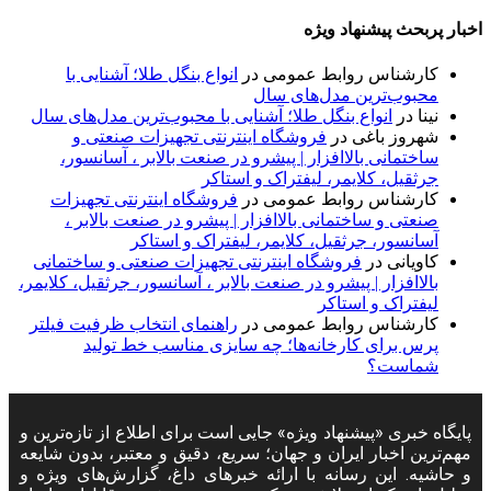
اخبار پربحث پیشنهاد ویژه
کارشناس روابط عمومی
در
انواع بنگل طلا؛ آشنایی با
محبوب‌ترین مدل‌های سال
نینا
در
انواع بنگل طلا؛ آشنایی با محبوب‌ترین مدل‌های سال
شهروز باغی
در
فروشگاه اینترنتی تجهیزات صنعتی و
ساختمانی بالاافزار | پیشرو در صنعت بالابر ، آسانسور،
جرثقیل، کلایمر، لیفتراک و استاکر
کارشناس روابط عمومی
در
فروشگاه اینترنتی تجهیزات
صنعتی و ساختمانی بالاافزار | پیشرو در صنعت بالابر ،
آسانسور، جرثقیل، کلایمر، لیفتراک و استاکر
کاویانی
در
فروشگاه اینترنتی تجهیزات صنعتی و ساختمانی
بالاافزار | پیشرو در صنعت بالابر ، آسانسور، جرثقیل، کلایمر،
لیفتراک و استاکر
کارشناس روابط عمومی
در
راهنمای انتخاب ظرفیت فیلتر
پرس برای کارخانه‌ها؛ چه سایزی مناسب خط تولید
شماست؟
پایگاه خبری «پیشنهاد ویژه» جایی است برای اطلاع از تازه‌ترین و
مهم‌ترین اخبار ایران و جهان؛ سریع، دقیق و معتبر، بدون شایعه
و حاشیه. این رسانه با ارائه خبرهای داغ، گزارش‌های ویژه و