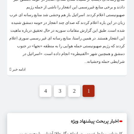
دادند و برخی منابع غیررسمی این انفجار را ناشی از حمله رژیم
صهیونیستی اعلام کردند. اسرائیل باز هم وحشی شد منابع رسانه ای عرب
زبان در این باره اعلام کردند که صدای چند انفجار در حومه دمشق شنیده
شده است. طبق این گزارش مقامات سوریه در حال تحقیق درباره ماهیت
این انفجار هستند. در همین راستا، منابع رسانه ای غیر رسمی سوری اعلام
کردند که رژیم صهیونیستی حمله هوایی را به منطقه «نجها» در جنوب
دمشق و همچنین شهر «القنیطره» انجام داده است. «اسرائیل در
شرایطی حمله وحشیانه...
ادامه خبر
4
3
2
1
اخبار پربحث پیشنهاد ویژه
کارشناس روابط عمومی
در
انواع بنگل طلا؛ آشنایی با محبوب‌ترین