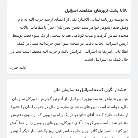
CIA پشت ترورهای هدفمند اسرائیل
به نوشته روزنامه لبنانی الاخبار؛ یکی از اعضای ارشد حزب الله به نام
وفیق صفا (شوهر خواهر سید حسن نصرالله) اخیراً با مقامات ایالات
متحده تماس گرفت و مدت کوتاهی بعد به سختی از یک سوء قصد توسط
ارتش اسرائیل نجات یافت. در نتیجه، سوء ظن حزب‌الله مبنی بر کمک
اطلاعاتی آمریکا به اسرائیل افزایش یافته و حزب‌ الله معتقد است سیا در
حال کمک به اسرائیل است.
ادامه خبر
هشدار نگران کننده اسرائیل به سازمان ملل
بنیامین نتانیاهو، نخست‌وزیر اسرائیل، از آنتونیو گوترش، دبیرکل سازمان
ملل، خواسته است نیروهای صلحبان سازمان ملل در جنوب لبنان را «فورا
از منطقه خارج کند». آقای نتانیاهو در یک پیام ویدیویی که از سوی دفترش
منتشر شده است می‌گوید: «آقای دبیرکل، نیروهای یونیفیل را از خط آتش
دور کنید.» اسرائیل کاتز، وزیر خارجه اسرائیل، روز یکشنبه بار دیگر آنتونیو