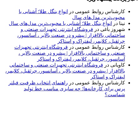
کارشناس روابط عمومی
در
انواع بنگل طلا؛ آشنایی با
محبوب‌ترین مدل‌های سال
نینا
در
انواع بنگل طلا؛ آشنایی با محبوب‌ترین مدل‌های سال
شهروز باغی
در
فروشگاه اینترنتی تجهیزات صنعتی و
ساختمانی بالاافزار | پیشرو در صنعت بالابر ، آسانسور،
جرثقیل، کلایمر، لیفتراک و استاکر
کارشناس روابط عمومی
در
فروشگاه اینترنتی تجهیزات
صنعتی و ساختمانی بالاافزار | پیشرو در صنعت بالابر ،
آسانسور، جرثقیل، کلایمر، لیفتراک و استاکر
کاویانی
در
فروشگاه اینترنتی تجهیزات صنعتی و ساختمانی
بالاافزار | پیشرو در صنعت بالابر ، آسانسور، جرثقیل، کلایمر،
لیفتراک و استاکر
کارشناس روابط عمومی
در
راهنمای انتخاب ظرفیت فیلتر
پرس برای کارخانه‌ها؛ چه سایزی مناسب خط تولید
شماست؟
پایگاه خبری «پیشنهاد ویژه» جایی است برای اطلاع از تازه‌ترین و
مهم‌ترین اخبار ایران و جهان؛ سریع، دقیق و معتبر، بدون شایعه و
حاشیه. این رسانه با ارائه خبرهای داغ، گزارش‌های ویژه و
تحلیل‌های کوتاه، تلاش می‌کند تصویری روشن و قابل‌اعتماد از
رویدادهای روز را در اختیار مخاطبان قرار دهد. «پیشنهاد ویژه»
همراه شماست تا همیشه به‌روز بمانید و مهم‌ترین اتفاقات را در