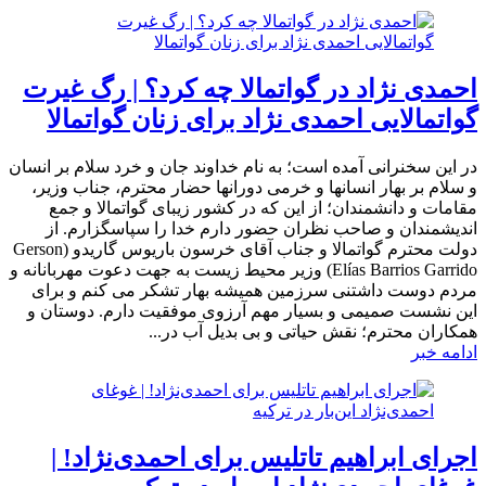
احمدی نژاد در گواتمالا چه کرد؟ | رگ غیرت
گواتمالایی احمدی نژاد برای زنان گواتمالا
در این سخنرانی آمده است؛ به نام خداوند جان و خرد سلام بر انسان
و سلام بر بهار انسانها و خرمی دورانها حضار محترم، جناب وزیر،
مقامات و دانشمندان؛ از این که در کشور زیبای گواتمالا و جمع
اندیشمندان و صاحب نظران حضور دارم خدا را سپاسگزارم. از
دولت محترم گواتمالا و جناب آقای خرسون باریوس گاریدو (Gerson
Elías Barrios Garrido) وزیر محیط زیست به جهت دعوت مهربانانه و
مردم دوست داشتنی سرزمین همیشه بهار تشکر می کنم و برای
این نشست صمیمی و بسیار مهم آرزوی موفقیت دارم. دوستان و
همکاران محترم؛ نقش حیاتی و بی بدیل آب در...
ادامه خبر
اجرای ابراهیم تاتلیس برای احمدی‌نژاد! |‌