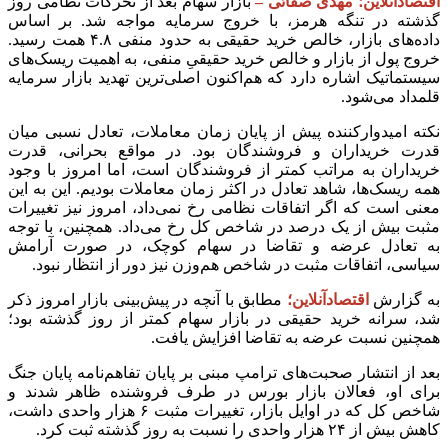
اقتصادآنلاین؛ مهدی صفائی –
بازار سهام بعد از تحرکات نظامی روز
گذشته در تنگه هرمز، با خروج سرمایه مواجه شد. بر اساس
داده‌های بازار، خالص خرید حقیقی به حدود منفی ۴.۸ همت رسید.
خروج پول از بازار و خالص خرید حقیقیِ منفی، به اهمیت ریسک‌های
سیستماتیک اشاره دارد که هم‌اکنون اصلی‌ترین تهدید بازار سرمایه
قلمداد می‌شود.
نکته امیدوارکننده پیش از پایان زمان معاملات، تعادل نسبی میان
قدرت خریداران و فروشندگان بود. در مواقع بحرانی، قدرت
خریداران به مراتب کمتر از فروشندگان است، اما امروز با وجود
همه ریسک‌ها، شاهد تعادل در اکثر زمان معاملات بودیم. این به این
معنی است که اگر اتفاقات نظامی رخ نمی‌داد، امروز نیز تغییرات
مثبت بیش از یک درصد در شاخص کل رخ می‌داد. همچنین، با توجه
به تعادل عرضه و تقاضا در سهام کوچک، در صورت آرامش
سیاسی، اتفاقات مثبت در شاخص هم‌وزن نیز دور از انتظار نبود.
به گزارش
اقتصادآنلاین؛
مطابق با آنچه در پیش‌بینی بازار امروز ذکر
شد، سرانه خرید حقیقی در بازار سهام کمتر از روز گذشته بود؛
همچنین نسبت عرضه به تقاضا افزایش یافت.
بعد از انتشار صحبت‌های ترامپ مبنی بر پایان تفاهم‌نامه پایان جنگ
برای او، فعالان بازار بورس در طرف فروشنده ظاهر شدند و
شاخص کل که در اوایل بازار، تغییرات مثبت ۶ هزار واحدی داشت،
کاهش بیش از ۲۴ هزار واحدی را نسبت به روز گذشته ثبت کرد.