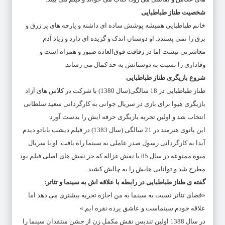
شخصیت طناز طباطبایی
خانم طباطبایی همیشه پوشش ساده ای داشته و پارچه های پر زرق و
برق را نمی پسندد. او دوستان اندک و گزیده ای دارد و زیاد آدم
معاشرتی نیست اما در رفاقت فوق‌العاده صبور و همراه است و
وفاداری را نسبت به دوستانش به حد کمال می رساند.
شروع بازیگری طناز طباطبایی
طناز طباطبایی در 18 سالگی(سال 1380) با شرکت در کلاس های آزاد
بازیگری هیوا برای بازی در سریال جوانی به کارگردانی سعید سلطانی
انتخاب شد و اولین تجربه بازیگری حرفه ایش را بدست آورد.
این بانوی هنرمند در 21 سالگی (سال 1383) در فیلم دیشب باباتو دیدم
آیدا به کارگردانی رسول صدر عاملی به سینما راه یافت. او با سریال
میوه ممنوعه در سال 85 با نقش غزاله که جز نقش های اصلی فیلم بود
مطرح شد و توانایی هایش را به چالش کشید.
گفته ی طناز طباطبایی در رابطه با علاقه اش به سینما و تئاتر:
«فضای تئاتر نسبت به سینما به من اجازه تجربه بیشتری می دهد اما
علاقه خودم سینماست و عاشق پرده نقره ایم.»
در سال 1388 اولین تندیس نقش مکمل زن از جشن منتقدان سینما را