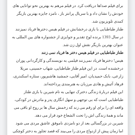
برای فیلم صداها دریافت کرد. در فیلم مرهم به بهترین نحو توانایی های
خودش را نشان داد و با سریال پرانتز باز ، نامزد جایزه بهترین بازیگر
کمدی تلویزیون شد.
طناز طباطبایی با بازی درخشانش در فیلم هیس دخترها فریاد نمیزنند
در سال 1393 برنده لوح تقدیر و جوایزی از جشنواره های بین المللی به
عنوان بهترین بازیگر نقش اول زن شد.
طناز طباطبایی در فیلم هیس دختر ها فریاد نمی زنند
هیس! دخترها فریاد نمی‌زنند فیلمی به نویسندگی و کارگردانی پوران
درخشنده است. در این فیلم طناز طباطبایی، شهاب حسینی، مریلا
زارعی، بابک حمیدیان، امیر آقایی، جمشید هاشم‌پور، ستاره اسکندری،
فرهاد آئیش و هادی مرزبان به هنرمندی پرداخته‌اند.
این فیلم دربارهٔ زندگی دخترک تنهایی به نام شیرین با بازی طناز
طباطبایی است که بی توجهی و سهل انگاری پدر و مادرش در کودکی،
واقعه ای را برای او رقم می زند که زخمش سال ها بر روح او باقی می
ماند و همهٔ زندگی اش را تحت الشعاع خود قرار می دهد.
شیرین در بزرگسالی بعد از دو نامزدی ناموفق عاشق مردی می شود
اما زمان پیش از ازدواج مردی را می‌بیند که قصد تجاوز به دختر کوچکی