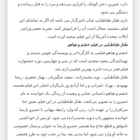
دارد، شیرین دختر کوچک را فراری می‌دهد و مرد را به قتل رسانده و
دستگیر می شود.
بازی طناز طباطبایی چنان تاثیرگذار می باشد که اگر به تماشای این
فیلم بنشینید، محال است آن را فراموش کنید. نشریه معتبر ورایتی
ایالات متحده آمریکا از این فیلم تمجید کرده است.
طناز طباطبایی در فیلم خشم و هیاهو
خشم و هیاهو فیلمی به کارگردانی و نویسندگی هومن سیدی و
تهیه‌کنندگی سعید سعدی است که در سی و چهارمین دوره جشنواره
فیلم فجر برنده جایزه بهترین فیلمبرداری شد.
طناز طباطبایی ، نوید محمدزاده ، سعید چنگیزیان ، بهناز جعفری ، رضا
بهبودی ، بهزاد عمرانی و رعنا آزادی ور بازیگران اصلی این فیلم هستند.
خشم و هیاهو داستانی جنایی و پیچیده از زندگی یک خواننده به نام
خسرو را به تصویر می‌کشد. طناز طباطبایی در این فیلم نقش حنا
سرافراز را بر عهده دارد، زنی که وارد رابطه پنهانی با خسرو پارسا
خواننده مشهور پاپ (نوید محمدزاده) می شود. او پس از خودکشی
ناموفق و قطع نخاع تینا همسر خسرو پارسا به عنوان پرستار خصوصی
به خانه او وارد می شود اما مدتی بعد تینا در تخت خود به طرز فجیعی