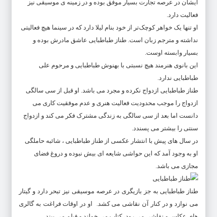
ایشان در عرصه تجارت بسیار موفق بوده و در زمینه ی موسیقی نیز
فعالیت دارد.
او تنها یک خواهر کوچک‌تر از خود بنام لیلا دارد که در سینما هیچ فعالیتی
نداشته و مترجم زبان است. طناز طباطبایی عاشق مادرش بوده و
بسیار وابسته اوست.
این بانوی هنرمند هیچ نسبتی با بهنوش طباطبایی و مرحوم علی
طباطبایی ندارد.
طناز طباطبایی ازدواج نکرده و مجرد می باشد. او قبل از سی سالگی
ازدواج را موجب محدودیت فعالیت هنری و عدم موفقیت کاری می
دانست اما بعد از سی سالگی به زندگی مشترک فکر می کند و ازدواج
سنتی را بیشتر می پسندد.
در سال های پیش با انتشار عکسی از طناز طباطبایی ، شائبه حاملگی
او به وجود آمد که این حواشی شایعه ای بیش نبوده و دروغ فضای
مجازی می باشد.
طناز طباطبایی به جز بازیگری در عرصه موسیقی نیز تبحر دارد و گیتار
می نوازد و در کنار آن نقاشی می کشد. او در اوقات فراغت به گالری
های عکاس و نقاشی می رود، کتاب می خواند و فیلم می بیند.