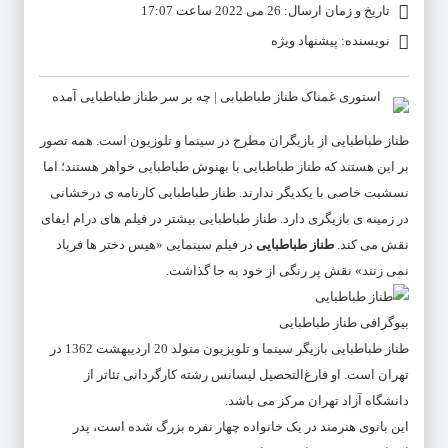
تاریخ و زمان ارسال: 26 می 2022 ساعت 17:07
نویسنده: پیشنهاد ویژه
طناز طباطبایی
از بازیگران مطرح در سینما و تلوزیون است. همه تصور
بر این هستند که
طناز طباطبایی
با بهنوش طباطبایی خواهر هستند؛ اما
نسشبت خاصی با یکدیگر ندارند.
طناز طباطبایی
کارنامه ی درخشانی
در زمینه ی بازیگری دارد.
طناز طباطبایی
بیشتر در فیلم های درام ایفای
نقش می کند.
طناز طباطبایی
در فیلم سینمایی «هیس دختر ها فریاد
نمی زنند» نقش پر رنگی از خود به جا گذاشت.
بیوگرافی طناز طباطبایی
طناز طباطبایی بازیگر سینما و تلویزیون متولد 20 اردیبهشت 1362 در
تهران است. او فارغ‌التحصیل لیسانس رشته کارگردانی تئاتر از
دانشگاه آزاد تهران مرکز می باشد.
این بانوی هنرمند در یک خانواده چهار نفره بزرگ شده است، پدر