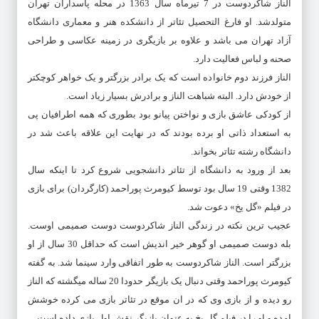
الناز شاکردوست در 7 تیرماه سال 1363 در محله پاسداران تهران
متولدشد. او فارغ التحصیل تئاتر از دانشکده هنر و معماری دانشگاه
آزاد تهران می باشد و علاوه بر بازیگری در زمینه عکاسی و طراحی
صحنه و لباس فعالیت دارد.
الناز فرزند دوم خانواده است که یک برادر بزرگتر و یک خواهر کوچکتر
از خودش دارد. البته شباهت الناز و برادرش بسیار زیاد است.
از کودکی عاشق بازی و نواختن پیانو بود بطوری که همه اطرافیان پی
به استعداد ذاتی او برده بودند که در نهایت این علاقه باعث شد در
دانشگاه رشته تئاتر بخواند.
بعد از ورود به دانشگاه از تئاتر دانشجویی شروع کرد تا اینکه سال
1382 وقتی 19 سال بود توسط کیومرث پوراحمد (کارگردان) برای بازی
در فیلم «گل یخ» دعوت شد.
عجیب ترین نکته در زندگی الناز شاکردوست دوست صمیمی اوست.
بله دوست صمیمی او گوهر خیر اندیش است که حداقل 30 سال از او
بزرگتر است. الناز شاکردوست به طور اتفاقی وارد سینما شد. به گفته
کیومرث پوراحمد وقتی دنبال یک بازیگر حدودا 20 ساله میگشته که الناز
رو دیده و از بازی وی که در ان موقع در تئاتر بازی می کرده خوشش
امده و او را در فیلم گل یخ به عنوان بازیگر نقش اول بازی داده است.