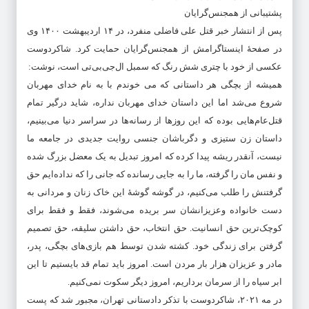
پشتیبانی از همجنس‌گرایان
پس از انتشار خبر قتل علی فاضلی منفرد، در ۱۴ اردیبهشت ۱۴۰۰ وی
در صفحهٔ اینستاگرامش از همجنس‌گرایان حمایت کرد. شاکردوست
عکسی از خود با چتری شش رنگ که سمبل ال‌جی‌بی‌تی است، نوشت:
همیشه از بچگی هر داستانی که می خوندم با به نام خدای مهربان
شروع می‌شد اما این داستان خدای مهربان نداره، شاید درگیر تمام
قتل‌عام‌هایی بوده که این روزها از رسانه‌ها در سراسر دنیا می‌بینیم،
داستان زن ستیزی و دگرباشان جنسی روایت جدیدی در جامعه ما
نیست، آنقدر ریشه پیدا کرده که امروز تبدیل به یک معضل بزرگ شده
و نفس مان را گرفته، ما را به جایی رسانده که جانی را که نداده‌ایم حق
گرفتنش را طلب می‌کنیم، در گوشه گوشهٔ این خاک زنان و مردانی به
دست خانواده وعزیزانشان سر بریده می‌شوند، فقط و فقط برای
کوچک‌ترین حق انسانیت. حق انتخاب، حق داشتن سلیقه، حق تصمیم
گرفتن برای زندگی خود. کشته شدن توسط هم بازی‌های بچگی، پدر،
مادر و عزیزان هزار بار مردن است. امروز باید تمام قد بایستیم تا این
ابر سیاه را از سرمان برداریم، امروز دیگر سکوت نمی‌کنیم.
در مه ۲۰۲۱، شاکردوست با تذکر دادستانی تهران، مجبور شد که پست