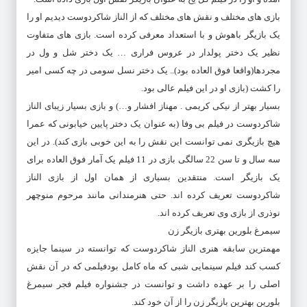
بازی های مختلف و نقش های مختلف که از الناز شاکردوست دیدیم او را
یک بازیگر باهوش و با استعداد معرفی کرده است. بازی های متفاوت
نظیر یک دختر پولدار در عروس فراری … یک دختر شل و ول در
مجردها(واقعا فوق العاده بود).. یک دختر نسل سومی در چه کسی امیر
را کشت (بازی او در این فیلم عالی بود.
بسیار بهتر از نیکی کریمی . مهناز افشار و…) و بازی بسیار زیبای الناز
شاکردوست در فیلم بی وفا (به عنوان یک دختر پایین خیابونی که عمرا
هیچ بازیگری نمی توانست این نقش را به این خوبی بازی کند). در این
سه سال و تا سن 22 سالگی بازی در 11 فیلم یک آمار فوق العاده برای
یک بازیگر است. منتقدین بسیاری از همان اول از بازی الناز
شاکردوست تعریف کرده اند. حتی هنرمندانی مانند مرحوم منوچهر
نوذری از بازی وی تعریف کرده اند.
سیمرغ بلورین بهتری بازیگر زن
مهمترین سابقه هنری الناز شاکردوست که توانسته در سینما جایزه
کسب کند فیلم سینمایی شبی که ماه کامل بودفیلمی که در آن نقش
اصلی را بر عهده داشت و توانست در جشنواره فیلم فجر سیمرغ
بلورین بهترین بازیگر زن را از آن خود کند.