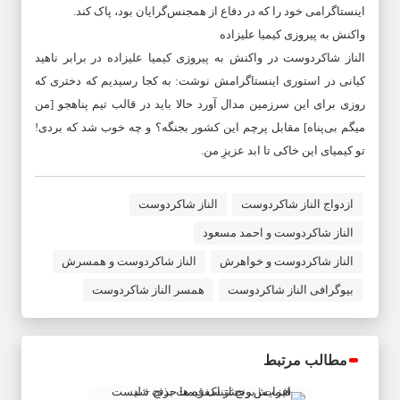
اینستاگرامی خود را که در دفاع از همجنس‌گرایان بود، پاک کند.
واکنش به پیروزی کیمیا علیزاده
الناز شاکردوست در واکنش به پیروزی کیمیا علیزاده در برابر ناهید
کیانی در استوری اینستاگرامش نوشت: به کجا رسیدیم که دختری که
روزی برای این سرزمین مدال آورد حالا باید در قالب تیم پناهجو [من
میگم بی‌پناه] مقابل پرچم این کشور بجنگه؟ و چه خوب شد که بردی!
تو کیمیای این خاکی تا ابد عزیزِ من.
ازدواج الناز شاکردوست
الناز شاکردوست
الناز شاکردوست و احمد مسعود
الناز شاکردوست و خواهرش
الناز شاکردوست و همسرش
بیوگرافی الناز شاکردوست
همسر الناز شاکردوست
مطالب مرتبط