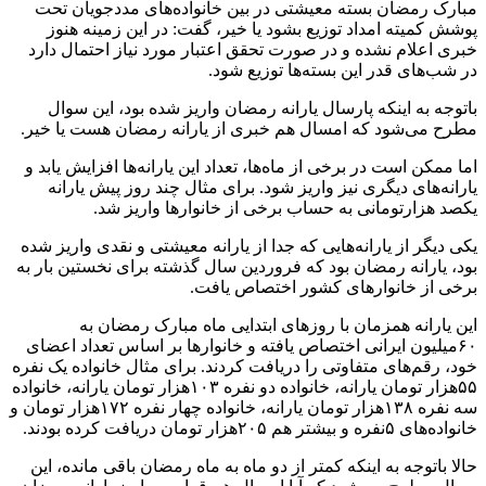
مبارک رمضان بسته معیشتی در بین خانواده‌های مددجویان تحت
پوشش کمیته امداد توزیع بشود یا خیر، گفت: در این زمینه هنوز
خبری اعلام نشده و در صورت تحقق اعتبار مورد نیاز احتمال دارد
در شب‌های قدر این بسته‌ها توزیع شود.
باتوجه به اینکه پارسال یارانه رمضان واریز شده بود، این سوال
مطرح می‌شود که امسال هم خبری از یارانه رمضان هست یا خیر.
اما ممکن است در برخی از ماه‌ها، تعداد این یارانه‌ها افزایش یابد و
یارانه‌های دیگری نیز واریز شود. برای مثال چند روز پیش یارانه
یکصد هزارتومانی به حساب برخی از خانوارها واریز شد.
یکی دیگر از یارانه‌هایی که جدا از یارانه معیشتی و نقدی واریز شده
بود، یارانه رمضان بود که فروردین سال گذشته برای نخستین بار به
برخی از خانوارهای کشور اختصاص یافت.
این یارانه همزمان با روزهای ابتدایی ماه مبارک رمضان به
۶٠میلیون ایرانی اختصاص یافته و خانوارها بر اساس تعداد اعضای
خود، رقم‌های متفاوتی را دریافت کردند. برای مثال خانواده یک نفره
۵۵هزار تومان یارانه، خانواده دو نفره ١٠٣هزار تومان یارانه، خانواده
سه نفره ١٣٨هزار تومان یارانه، خانواده چهار نفره ١٧٢هزار تومان و
خانواده‌های ۵نفره و بیشتر هم ٢٠۵هزار تومان دریافت کرده بودند.
حالا باتوجه به اینکه کمتر از دو ماه به ماه رمضان باقی مانده، این