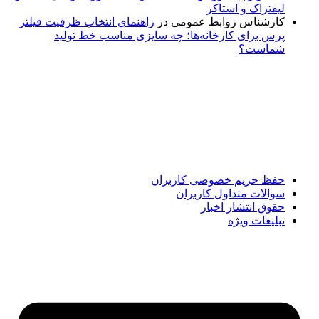
لیفتراک و استاکر
کارشناس روابط عمومی
در
راهنمای انتخاب ظرفیت فیلتر
پرس برای کارخانه‌ها؛ چه سایزی مناسب خط تولید
شماست؟
پایگاه خبری «پیشنهاد ویژه» جایی است برای اطلاع از تازه‌ترین و
مهم‌ترین اخبار ایران و جهان؛ سریع، دقیق و معتبر، بدون شایعه و
حاشیه. این رسانه با ارائه خبرهای داغ، گزارش‌های ویژه و
تحلیل‌های کوتاه، تلاش می‌کند تصویری روشن و قابل‌اعتماد از
رویدادهای روز را در اختیار مخاطبان قرار دهد. «پیشنهاد ویژه»
همراه شماست تا همیشه به‌روز بمانید و مهم‌ترین اتفاقات را در
کوتاه‌ترین زمان دنبال کنید.
حفظ حریم خصوصی کاربران
سوالات متداول کاربران
حقوق انتشار اخبار
تبلیغات ویژه