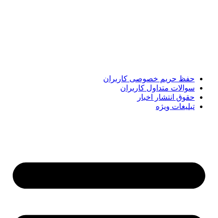
پایگاه خبری «پیشنهاد ویژه» جایی است برای اطلاع از تازه‌ترین و
مهم‌ترین اخبار ایران و جهان؛ سریع، دقیق و معتبر، بدون شایعه و
حاشیه. این رسانه با ارائه خبرهای داغ، گزارش‌های ویژه و
تحلیل‌های کوتاه، تلاش می‌کند تصویری روشن و قابل‌اعتماد از
رویدادهای روز را در اختیار مخاطبان قرار دهد. «پیشنهاد ویژه»
همراه شماست تا همیشه به‌روز بمانید و مهم‌ترین اتفاقات را در
کوتاه‌ترین زمان دنبال کنید.
حفظ حریم خصوصی کاربران
سوالات متداول کاربران
حقوق انتشار اخبار
تبلیغات ویژه