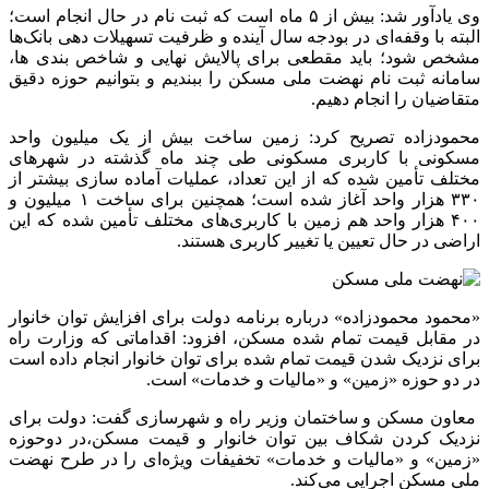
وی یادآور شد: بیش از ۵ ماه است که ثبت نام در حال انجام است؛
البته با وقفه‌ای در بودجه سال آینده و ظرفیت تسهیلات دهی بانک‌ها
مشخص شود؛ باید مقطعی برای پالایش نهایی و شاخص بندی ها،
سامانه ثبت نام نهضت ملی مسکن را ببندیم و بتوانیم حوزه دقیق
متقاضیان را انجام دهیم.
محمودزاده تصریح کرد: زمین ساخت بیش از یک میلیون واحد
مسکونی با کاربری مسکونی طی چند ماه گذشته در شهرهای
مختلف تأمین شده که از این تعداد، عملیات آماده سازی بیشتر از
۳۳۰ هزار واحد آغاز شده است؛ همچنین برای ساخت ۱ میلیون و
۴۰۰ هزار واحد هم زمین با کاربری‌های مختلف تأمین شده که این
اراضی در حال تعیین یا تغییر کاربری هستند.
«محمود محمودزاده» درباره برنامه دولت برای افزایش توان خانوار
در مقابل قیمت تمام شده مسکن، افزود: اقداماتی که وزارت راه
برای نزدیک شدن قیمت تمام شده برای توان خانوار انجام داده است
در دو حوزه «زمین» و «مالیات و خدمات» است.
معاون مسکن و ساختمان وزیر راه و شهرسازی گفت: دولت برای
نزدیک کردن شکاف بین توان خانوار و قیمت مسکن،در دوحوزه
«زمین» و «مالیات و خدمات» تخفیفات ویژه‌ای را در طرح نهضت
ملی مسکن اجرایی می‌کند.