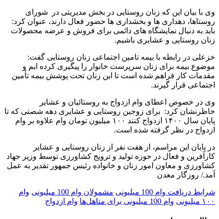
وی با بیان این که زنان روستایی در بخش مدیریتی در شورای
روستاها، دهداری ها و بخشداری ها حضور فعال دارند، عنوان کرد:
باید به دنبال نمایشگاه های دائمی برای فروش و عرضه محصولات
زنان روستایی و عشایری باشیم.
خزعلی در رابطه با بیمه تامین اجتماعی زنان روستایی گفت:
موضوع بیمه برای زنان سرپرست خانوار را پیگیری کرده ایم و
مقدمات کار فراهم شده است تا این زنان تحت پوشش بیمه تأمین
اجتماعی قرار گیرند.
وی در خصوص اعطای وام ازدواج به روستائیان و عشایر
خاطرنشان کرد: برای زوجین روستایی و عشایری دهه شصتی که تا
پایان سال ۱۴۰۰ ازدواج‌ کنند ۱۰۰ میلیون تومان وام علاوه بر وام
ازدواج در نظر گرفته شده است.
در پایان این مراسم، از هفت نفر از زنان روستایی و عشایر
کارآفرین و فعال در حوزه تولید و ترویج کشاورزی توسط وزیر جهاد
کشاورزی و معاون امور زنان و خانواده رئیس جمهور تقدیر به عمل
آمد./ روزگار معدن
شرایط دریافت وام 100 میلیونی
مشمولان وام 100 میلیونی
وام
۱۰۰ میلیونی
وام 100 میلیونی برای متاهل‌ها
وام ازدواج