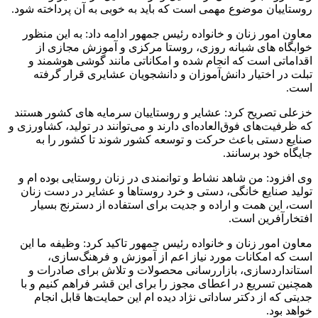
روستاییان موضوع مهمی است که باید به خوبی به آن پرداخته شود.
معاون امور زنان و خانواده رئیس جمهور ادامه داد: به این منظور
خوابگاه های شبانه روزی، روستا مرکزی و آموزش مجازی از
اقداماتی است که انجام شده و امکاناتی مانند گوشی هوشمند و
تبلت در اختیار دانش‌آموزان و دانشجویان عشایری قرار گرفته
است.
خزعلی تصریح کرد: عشایر و روستاییان سرمایه‌ های کشور هستند
که ظرفیت‌های فوق‌العاده‌ای دارند و می‌توانند در تولید، کشاورزی و
صنایع دستی باعث حرکت و توسعه کشور شوند تا کشور را به
جایگاه خود برسانند.
وی افزود: من شاهد نشاط و توانمندی در زنان روستایی بوده ام و
تولید صنایع خانگی، دستی و خرد روستاها و عشایر در دست زنان
است، این همت و اراده و جدیت برای استفاده از دسترنج بسیار
افتخارآفرین است.
معاون امور زنان و خانواده رئیس جمهور تاکید کرد: وظیفه ما این
است که امکانات مورد نیاز اعم از آموزش و فرهنگ‌سازی،
استانداردسازی، بازاررسانی محصولات و تلاش برای صادرات و
همچنین تسریع در اعطای مجوز را برای این قشر فراهم کنیم و با
جدیتی که از دکتر ساداتی نژاد دیده ام این حمایت‌ها قابل انجام
خواهد بود.