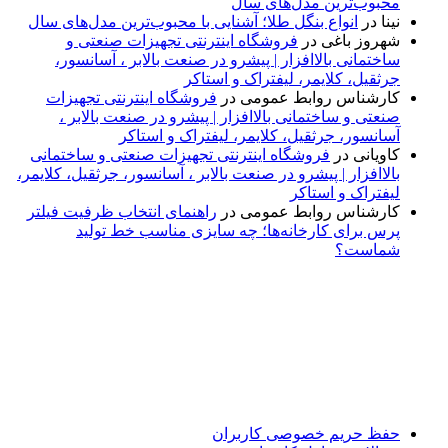
محبوب‌ترین مدل‌های سال
نینا
در
انواع بنگل طلا؛ آشنایی با محبوب‌ترین مدل‌های سال
شهروز باغی
در
فروشگاه اینترنتی تجهیزات صنعتی و
ساختمانی بالاافزار | پیشرو در صنعت بالابر ، آسانسور،
جرثقیل، کلایمر، لیفتراک و استاکر
کارشناس روابط عمومی
در
فروشگاه اینترنتی تجهیزات
صنعتی و ساختمانی بالاافزار | پیشرو در صنعت بالابر ،
آسانسور، جرثقیل، کلایمر، لیفتراک و استاکر
کاویانی
در
فروشگاه اینترنتی تجهیزات صنعتی و ساختمانی
بالاافزار | پیشرو در صنعت بالابر ، آسانسور، جرثقیل، کلایمر،
لیفتراک و استاکر
کارشناس روابط عمومی
در
راهنمای انتخاب ظرفیت فیلتر
پرس برای کارخانه‌ها؛ چه سایزی مناسب خط تولید
شماست؟
پایگاه خبری «پیشنهاد ویژه» جایی است برای اطلاع از تازه‌ترین و
مهم‌ترین اخبار ایران و جهان؛ سریع، دقیق و معتبر، بدون شایعه و
حاشیه. این رسانه با ارائه خبرهای داغ، گزارش‌های ویژه و
تحلیل‌های کوتاه، تلاش می‌کند تصویری روشن و قابل‌اعتماد از
رویدادهای روز را در اختیار مخاطبان قرار دهد. «پیشنهاد ویژه»
همراه شماست تا همیشه به‌روز بمانید و مهم‌ترین اتفاقات را در
کوتاه‌ترین زمان دنبال کنید.
حفظ حریم خصوصی کاربران