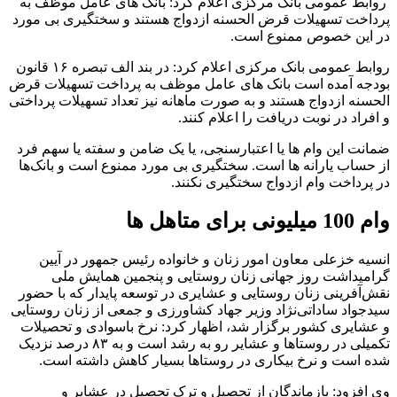
روابط عمومی بانک مرکزی اعلام کرد: بانک های عامل موظف به
پرداخت تسهیلات قرض الحسنه ازدواج هستند و سختگیری بی مورد
در این خصوص ممنوع است.
روابط عمومی بانک مرکزی اعلام کرد: در بند الف تبصره ۱۶ قانون
بودجه آمده است بانک های عامل موظف به پرداخت تسهیلات قرض
الحسنه ازدواج هستند و به صورت ماهانه نیز تعداد تسهیلات پرداختی
و افراد در نوبت دریافت را اعلام کنند.
ضمانت این وام ها یا اعتبارسنجی، یا یک ضامن و سفته یا سهم فرد
از حساب یارانه ها است. سختگیری بی مورد ممنوع است و بانک‌ها
در پرداخت وام ازدواج سختگیری نکنند.
وام 100 میلیونی برای متاهل ها
انسیه خزعلی معاون امور زنان و خانواده رئیس جمهور در آیین
گرامیداشت روز جهانی زنان روستایی و پنجمین همایش ملی
نقش‌آفرینی زنان روستایی و عشایری در توسعه پایدار که با حضور
سیدجواد ساداتی‌نژاد وزیر جهاد کشاورزی و جمعی از زنان روستایی
و عشایری کشور برگزار شد، اظهار کرد: نرخ باسوادی و تحصیلات
تکمیلی در روستاها و عشایر رو به رشد است و به ۸۳ درصد نزدیک
شده است و نرخ بیکاری در روستاها بسیار کاهش داشته است.
وی افزود: بازماندگان از تحصیل و ترک تحصیل در عشایر و