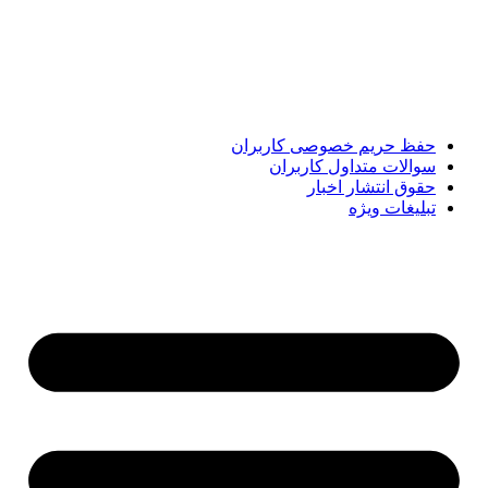
مهم‌ترین اخبار ایران و جهان؛ سریع، دقیق و معتبر، بدون شایعه و
حاشیه. این رسانه با ارائه خبرهای داغ، گزارش‌های ویژه و
تحلیل‌های کوتاه، تلاش می‌کند تصویری روشن و قابل‌اعتماد از
رویدادهای روز را در اختیار مخاطبان قرار دهد. «پیشنهاد ویژه»
همراه شماست تا همیشه به‌روز بمانید و مهم‌ترین اتفاقات را در
کوتاه‌ترین زمان دنبال کنید.
حفظ حریم خصوصی کاربران
سوالات متداول کاربران
حقوق انتشار اخبار
تبلیغات ویژه