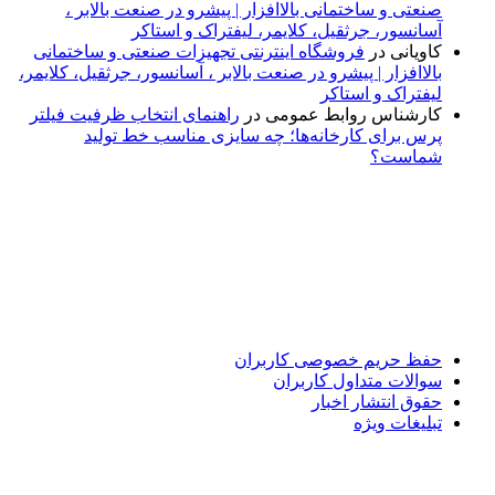
صنعتی و ساختمانی بالاافزار | پیشرو در صنعت بالابر ،
آسانسور، جرثقیل، کلایمر، لیفتراک و استاکر
کاویانی
در
فروشگاه اینترنتی تجهیزات صنعتی و ساختمانی
بالاافزار | پیشرو در صنعت بالابر ، آسانسور، جرثقیل، کلایمر،
لیفتراک و استاکر
کارشناس روابط عمومی
در
راهنمای انتخاب ظرفیت فیلتر
پرس برای کارخانه‌ها؛ چه سایزی مناسب خط تولید
شماست؟
پایگاه خبری «پیشنهاد ویژه» جایی است برای اطلاع از تازه‌ترین و
مهم‌ترین اخبار ایران و جهان؛ سریع، دقیق و معتبر، بدون شایعه و
حاشیه. این رسانه با ارائه خبرهای داغ، گزارش‌های ویژه و
تحلیل‌های کوتاه، تلاش می‌کند تصویری روشن و قابل‌اعتماد از
رویدادهای روز را در اختیار مخاطبان قرار دهد. «پیشنهاد ویژه»
همراه شماست تا همیشه به‌روز بمانید و مهم‌ترین اتفاقات را در
کوتاه‌ترین زمان دنبال کنید.
حفظ حریم خصوصی کاربران
سوالات متداول کاربران
حقوق انتشار اخبار
تبلیغات ویژه