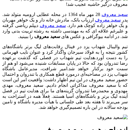
سعید معروف
28 مهر ماه 1364 در محله عطایی ارومیه متولد شد.
پدر
سعید معروف
ارزیاب بانک، مادرش خانه دار و یک خواهر مهربان
و یک خواهر زاده کوچک هم دارد.
سعید معروف
دیپلم ریاضی گرفته
و علیرغم علاقه ای که به مهندسی داشته به رشته تربیت بدنی وارد
شد. در ادامه بیوگرافی و عکس های
سعید معروف
را ببینید.
تیم والیبال شهداب یزد در فینال رقابت‌های لیگ برتر باشگاه‌های
کشور نتیجه را به فولاد سیرجان واگذار کرد و عنوان نایب قهرمانی
را به دست آورد.هدایت تیم شهداب در فصلی که گذشت برعهده
رضا تندروان بود که حالا در پایان مسابقات شنیده می‌شود او هم از
سمت خود برکنار خواهد شد.امیر شرافت، مدیرعامل باشگاه
شهداب یزد در مصاحبه‌ای درمورد قطع همکاری با تندروان و احتمال
حضور سعید معروف در این تیم اظهار داشت: واقعیت امر این است
که با سعید معروف مذاکراتی انجام دادیم. سعید معروف، مهدی
مهدوی و محمدرضا تندروان گزینه‌های ما برای هدایت تیم در فصل
آینده لیگ برتر و باشگاه‌های آسیا هستند. فعلاً همه در استراحت به
سر می‌برند تا هفته بعد طی جلساتی با هیأت مدیره باشگاه و تامین
بودجه سالانه در این باره تصمیم‌گیری خواهد شد.
ازدواج و همسر سعید معروف