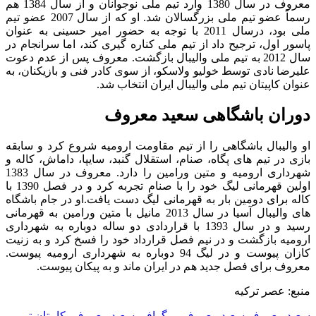
معروف در سال 1380 وارد تیم ملی نوجوانان و از سال 1384 هم
رسماً عضو تیم ملی بزرگسالان شد. او که از سال 2007 عضو تیم
ملی بود، درسال 2011 با توجه به حضور امیر حسینی به عنوان
پاسور اول، ترجیح داد از تیم ملی کناره گیری کند، اما سرانجام در
سال 2012 به تیم ملی والیبال بازگشت. معروف پس از عدم دعوت
علیرضا نادی توسط خولیو ولاسکو، از سوی کادر فنی و بازیکنان، به
عنوان کاپیتان تیم ملی والیبال ایران انتخاب شد.
دوران باشگاهی سعید معروف
او والیبال باشگاهی را از تیم مقاومت ارومیه شروع کرد و سابقه
بازی در تیم های پگاه، صنام، استقلال گنبد، سایپا، داماش، کاله و
شهرداری ارومیه و متین ورامین را دارد. معروف در سال 1383
اولین قهرمانی لیگ خود را با صنام تجربه کرد و در فصل 1390 با
کاله برای دومین بار به قهرمانی لیگ دست یافت.او در جام باشگاه
های والیبال آسیا در سال 2013 مانیل با متین ورامین به قهرمانی
رسید و در سال 1393 با قراردادی دو ساله دوباره به شهرداری
ارومیه بازگشت و در نیم فصل قرارداد خود را فسخ کرد و به زنیت
کازان پیوست و در لیگ 94 دوباره به شهرداری ارومیه پیوست.
معروف برای فصل جدید هم در ایران ماند و به پیکان پیوست.
منبع: عصر ترکیه
سعید معروف
سعید معروف بیوگرافی
سعید معروف، کاپیتان تیم