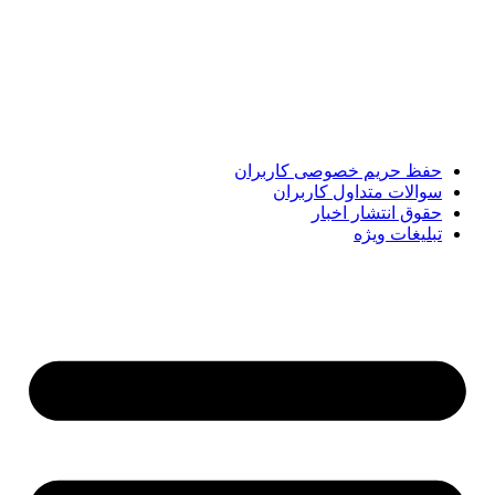
پایگاه خبری «پیشنهاد ویژه» جایی است برای اطلاع از تازه‌ترین و
مهم‌ترین اخبار ایران و جهان؛ سریع، دقیق و معتبر، بدون شایعه و
حاشیه. این رسانه با ارائه خبرهای داغ، گزارش‌های ویژه و
تحلیل‌های کوتاه، تلاش می‌کند تصویری روشن و قابل‌اعتماد از
رویدادهای روز را در اختیار مخاطبان قرار دهد. «پیشنهاد ویژه»
همراه شماست تا همیشه به‌روز بمانید و مهم‌ترین اتفاقات را در
کوتاه‌ترین زمان دنبال کنید.
حفظ حریم خصوصی کاربران
سوالات متداول کاربران
حقوق انتشار اخبار
تبلیغات ویژه