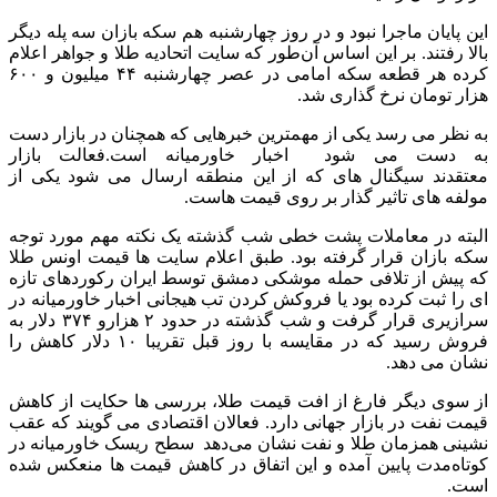
این پایان ماجرا نبود و در روز چهارشنبه هم سکه بازان سه پله دیگر
بالا رفتند. بر این اساس آن‌طور که سایت اتحادیه طلا و جواهر اعلام
کرده هر قطعه سکه امامی در عصر چهارشنبه ۴۴ میلیون و ۶۰۰
هزار تومان نرخ گذاری شد.
به نظر می رسد یکی از مهمترین خبرهایی که همچنان در بازار دست
به دست می شود اخبار خاورمیانه است.فعالت بازار
معتقدند سیگنال های که از این منطقه ارسال می شود یکی از
مولفه های تاثیر گذار بر روی قیمت هاست.
البته در معاملات پشت خطی شب گذشته یک نکته مهم مورد توجه
سکه بازان قرار گرفته بود. طبق اعلام سایت ها قیمت اونس طلا
که پیش از تلافی حمله موشکی دمشق توسط ایران رکوردهای تازه
ای را ثبت کرده بود‌ یا فروکش کردن تب هیجانی اخبار خاورمیانه در
سرازیری قرار گرفت ‌و شب گذشته در حدود ۲ هزارو ۳۷۴ دلار به
فروش رسید که در مقایسه با روز قبل تقریبا ۱۰ دلار کاهش را
نشان می دهد.
از سوی دیگر فارغ از افت قیمت طلا، بررسی ها حکایت از کاهش
قیمت نفت در بازار جهانی دارد. فعالان اقتصادی می گویند که عقب
نشینی همزمان طلا و نفت نشان می‌دهد سطح ریسک خاورمیانه در
کوتاه‌مدت پایین آمده و این اتفاق در کاهش قیمت ها منعکس شده
است.