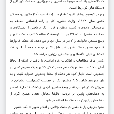
که داده‌های یاد شده مربوط به آخرین و به‌روزترین اطلاعات دریافتی از
دستگاه‌های ذی ربط است.
وی در توضیح بیشتر افزود: طبق بند (د) تبصره (۱۷) قانون بودجه کل
کشور سال ۱۴۰۲، وزارت تعاون، کار و رفاه اجتماعی مکلف به
بروزرسانی داده‌های ثبتی، متقن و قابل اتکا دریافتی از دستگاه‌های
مختلف مشمول ماده ۲۹ برنامه توسعه ۵ ساله ششم، دهک بندی و
وسع سنجی خانوارها را ۲ بار در سال انجام می دهد، لذا دهک خانوارها
تا دوره بعدی دهک بندی غیر قابل تغییر بوده و مجدداً با دریافت
داده‌های ثبتی اقتصادی و اجتماعی ارزیابی خواهد شد.
رئیس مرکز مطالعات و اطلاعات رفاه ایرانیان با تاکید بر اینکه از لحاظ
آماری دهک به معنای یک دهم جمعیت کل کشور و یک مفهوم نسبی و
جمعیتی است اظهار کرد: هر دهک از لحاظ جمعیتی همواره ثابت و به
طور متوسط شامل ۸.۵ میلیون نفر از جمعیت کشوراست. بنابراین در
صورتی که در هر مرحله از وسع سنجی افرادی از دهک ۱۰ خارج شده و
به دهک‌های پایین تر بروند، دقیقا معادل تعداد همان افراد از
دهک‌های پایین‌تر به دهک ۱۰ اضافه می‌شوند.
نحوه بازبینی یارانه نقدی در دهک رفاهی و اعلام تغییرات بُعد خانوار
محمدی متقاضیان بازبینی دهک رفاهی پس از ورود به سایت