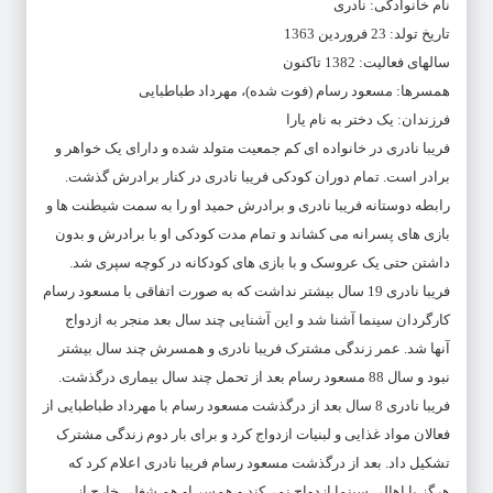
نام خانوادگی: نادری
تاریخ تولد: 23 فروردین 1363
سالهای فعالیت: 1382 تاکنون
همسرها: مسعود رسام (فوت شده)، مهرداد طباطبایی
فرزندان: یک دختر به نام یارا
فریبا نادری در خانواده ای کم جمعیت متولد شده و دارای یک خواهر و
برادر است. تمام دوران کودکی فریبا نادری در کنار برادرش گذشت.
رابطه دوستانه فریبا نادری و برادرش حمید او را به سمت شیطنت ها و
بازی های پسرانه می کشاند و تمام مدت کودکی او با برادرش و بدون
داشتن حتی یک عروسک و با بازی های کودکانه در کوچه سپری شد.
فریبا نادری 19 سال بیشتر نداشت که به صورت اتفاقی با مسعود رسام
کارگردان سینما آشنا شد و این آشنایی چند سال بعد منجر به ازدواج
آنها شد. عمر زندگی مشترک فریبا نادری و همسرش چند سال بیشتر
نبود و سال 88 مسعود رسام بعد از تحمل چند سال بیماری درگذشت.
فریبا نادری 8 سال بعد از درگذشت مسعود رسام با مهرداد طباطبایی از
فعالان مواد غذایی و لبنیات ازدواج کرد و برای بار دوم زندگی مشترک
تشکیل داد. بعد از درگذشت مسعود رسام فریبا نادری اعلام کرد که
هرگز با اهالی سینما ازدواج نمی‌کند و همسر او هم شغلی خارج از