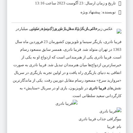
تاریخ و زمان ارسال: 23 آگوست 2023 ساعت 13:16
نویسنده: پیشنهاد ویژه
فریبا نادری
، بازیگر سینما و تلویزیون کشورمان 23 فروردین ماه سال
1363 در تهران متولد شد.
فریبا نادری
، همسر سابق مسعود رسام
است.
فریبا نادری
یکی از هنرمندانی است که ازدواج او به یکی از
خبرسازترین ازدواج‌ها میان هنرمندان تبدیل شد.
فریبا نادری
به صورت
اتفاقی به دنیای بازیگری راه یافت و در اولین تجربه بازیگری در سریال
«مروارید سرخ» مسعود رسام مقابل دوربین رفت. یکی از ماندگارترین
نقش‌های
فریبا نادری
در تلویزیون، بازی او در سریال «ستایش» به
کارگردانی سعید سلطانی است.
بیوگرافی جذاب فریبا نادری
نام: فریبا