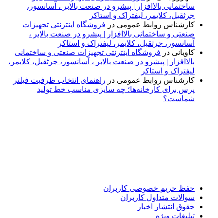
ساختمانی بالاافزار | پیشرو در صنعت بالابر ، آسانسور،
جرثقیل، کلایمر، لیفتراک و استاکر
کارشناس روابط عمومی
در
فروشگاه اینترنتی تجهیزات
صنعتی و ساختمانی بالاافزار | پیشرو در صنعت بالابر ،
آسانسور، جرثقیل، کلایمر، لیفتراک و استاکر
کاویانی
در
فروشگاه اینترنتی تجهیزات صنعتی و ساختمانی
بالاافزار | پیشرو در صنعت بالابر ، آسانسور، جرثقیل، کلایمر،
لیفتراک و استاکر
کارشناس روابط عمومی
در
راهنمای انتخاب ظرفیت فیلتر
پرس برای کارخانه‌ها؛ چه سایزی مناسب خط تولید
شماست؟
پایگاه خبری «پیشنهاد ویژه» جایی است برای اطلاع از تازه‌ترین و
مهم‌ترین اخبار ایران و جهان؛ سریع، دقیق و معتبر، بدون شایعه و
حاشیه. این رسانه با ارائه خبرهای داغ، گزارش‌های ویژه و
تحلیل‌های کوتاه، تلاش می‌کند تصویری روشن و قابل‌اعتماد از
رویدادهای روز را در اختیار مخاطبان قرار دهد. «پیشنهاد ویژه»
همراه شماست تا همیشه به‌روز بمانید و مهم‌ترین اتفاقات را در
کوتاه‌ترین زمان دنبال کنید.
حفظ حریم خصوصی کاربران
سوالات متداول کاربران
حقوق انتشار اخبار
تبلیغات ویژه