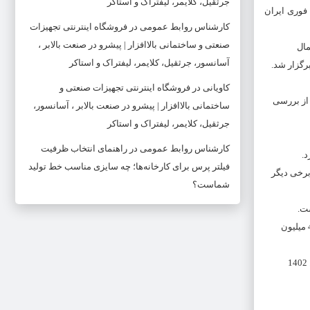
جرثقیل، کلایمر، لیفتراک و استاکر
وری ایران
کارشناس روابط عمومی
در
فروشگاه اینترنتی تجهیزات
صنعتی و ساختمانی بالاافزار | پیشرو در صنعت بالابر ،
مال
آسانسور، جرثقیل، کلایمر، لیفتراک و استاکر
رگزار شد.
کاویانی
در
فروشگاه اینترنتی تجهیزات صنعتی و
 از بررسی
ساختمانی بالاافزار | پیشرو در صنعت بالابر ، آسانسور،
جرثقیل، کلایمر، لیفتراک و استاکر
کارشناس روابط عمومی
در
راهنمای انتخاب ظرفیت
فیلتر پرس برای کارخانه‌ها؛ چه سایزی مناسب خط تولید
140، اعلام کرده افزایش و قیمت برخی دیگر
شماست؟
در پیوست مصوبه 574 شورای رقابت کاهش قیمت تعیین شده برای این خودرو 438.613.943 ریال تعیین شده بود، اما برخلاف انتظار، ایران خودرو به جای کاهش 430 میلیون
این در حالی بود که متقاضیان خرید این خودرو انتظار داشتند تا قیمت کارخانه ای محصول دنا پلاس از 2.814.374.389 میلیون ریال (براساس ردیف 12 مصوبه فروردین 1402