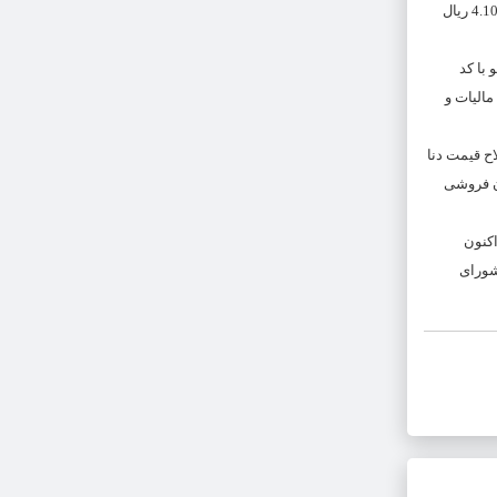
اما همانطور که اشاره شد، قیمت این خودرو نه تنها کاهش نیافت بلکه این شرکت خودروساز اعلام کرد که قیمت جدید دنا پلاس براساس مصوبه 16 خرداد 4.100.012.484 ریال
وی دناپلاس دستی توربو با کد
بیمه، مالیات و
ح قیمت دنا
ع گران فروشی
اکنون
شورای