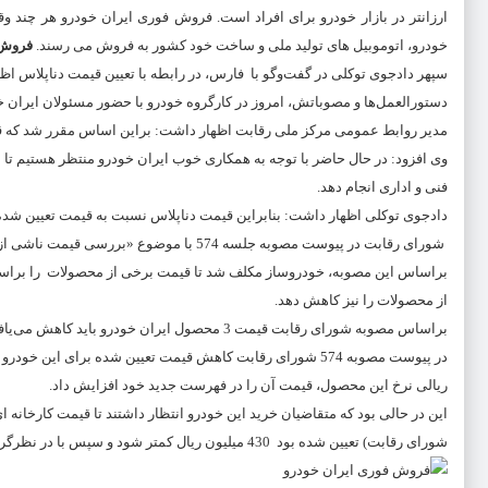
ارزانتر در بازار خودرو برای افراد است.
فروش فوری ایران خودرو
هر چند وقت
خودرو
، اتوموبیل های تولید ملی و ساخت خود کشور به فروش می رسند.
فروش 
سپهر دادجوی توکلی در گفت‌وگو با فارس، در رابطه با تعیین قیمت دناپلاس 
دستورالعمل‌ها و مصوباتش، امروز در کارگروه خودرو با حضور مسئولان ایران
مدیر روابط عمومی مرکز ملی رقابت اظهار داشت: براین اساس مقرر شد که ق
وی افزود: در حال حاضر با توجه به همکاری خوب ایران خودرو منتظر هستیم تا
فنی و اداری انجام دهد.
دادجوی توکلی اظهار داشت: بنابراین قیمت دناپلاس نسبت به قیمت تعیین شده 
شورای رقابت در پیوست مصوبه جلسه 574 با موضوع «بررسی قیمت ناشی از تغییرات اجباری و اختیاری جدید» تغییرات قیمت 28 محصول ایران خودرو را مصوب کرد.
از محصولات را نیز کاهش دهد.
براساس مصوبه شورای رقابت قیمت 3 محصول ایران خودرو باید کاهش می‌یافت که یکی از این محصولات (دنا پلاس رینگ فولادی – اکسل کاسه‌ای) با کد (70323) است.
ریالی نرخ این محصول، قیمت آن را در فهرست جدید خود افزایش داد.
شورای رقابت) تعیین شده بود 430 میلیون ریال کمتر شود و سپس با در نظرگرفتن مالیات، بیمه و عوارض قیمت مصرف کننده آن اعلام شود.