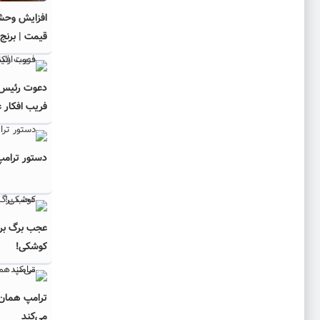
افزایش وحش
قیمت | برنج
دعوت رئیس ج
فریب افکار 
دستور ترامپ 
عجب برگ برن
کوشکی!
ترامپ همان‌ 
می‌کند