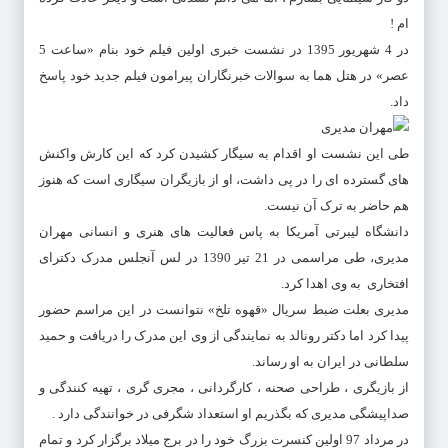
ام !
در 4 شهریور 1395 در نشست خبری اولین فیلم خود بنام «ساعت 5
عصر» در هتل هما به سوالات خبرنگاران پیرامون فیلم جدید خود پاسخ
داد.
طی این نشست او اقدام به سیگار کشیدن کرد که این کارش واکنش‌
های گسترده‌ ای را در پی داشت، او از بازیگران سیگاری است که هنوز
هم حاضر به ترک آن نیست.
دانشگاه لیبرتی آمریکا به پاس فعالیت های هنری و انسانی مهران
مدیری، طی مراسمی در 21 تیر 1390 در لس آنجلس مدرک دکترای
افتخاری به وی اهدا کرد.
مدیری بعلت ضبط سریال «قهوه تلخ» نتوانست در این مراسم حضور
پیدا کرد اما دکتر رونالد به نمایندگی از وی این مدرک را دریافت و حمید
سلطانی در ایران به او رساند.
از بازیگری ، طراحی صحنه ، کارگردانی ، مجری گری ، تهیه کنندگی و
صداپیشگی مدیری که بگذریم او استعداد شگرفی در خوانندگی دارد .
در مرداد 97 اولین کنسرت بزرگ خود را در برج میلاد برگزار کرد و تمام