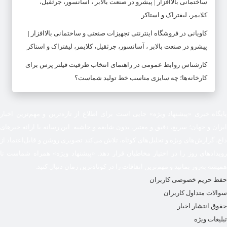
ساختمانی بالاافزار | پیشرو در صنعت بالابر ، آسانسور، جرثقیل،
کلایمر، لیفتراک و استاکر
کاویانی
در
فروشگاه اینترنتی تجهیزات صنعتی و ساختمانی بالاافزار |
پیشرو در صنعت بالابر ، آسانسور، جرثقیل، کلایمر، لیفتراک و استاکر
کارشناس روابط عمومی
در
راهنمای انتخاب ظرفیت فیلتر پرس برای
کارخانه‌ها؛ چه سایزی مناسب خط تولید شماست؟
پایگاه خبری «پیشنهاد ویژه» جایی است برای اطلاع از تازه‌ترین و مهم‌ترین اخبار
ایران و جهان؛ سریع، دقیق و معتبر، بدون شایعه و حاشیه. این رسانه با ارائه خبرهای
داغ، گزارش‌های ویژه و تحلیل‌های کوتاه، تلاش می‌کند تصویری روشن و قابل‌اعتماد از
رویدادهای روز را در اختیار مخاطبان قرار دهد. «پیشنهاد ویژه» همراه شماست تا
همیشه به‌روز بمانید و مهم‌ترین اتفاقات را در کوتاه‌ترین زمان دنبال کنید.
حفظ حریم خصوصی کاربران
سوالات متداول کاربران
حقوق انتشار اخبار
تبلیغات ویژه