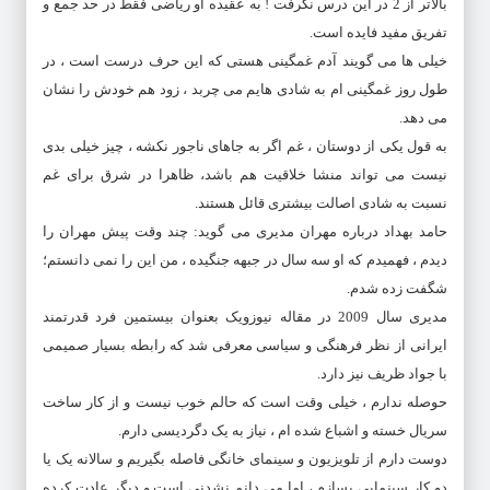
بالاتر از 2 در این درس نگرفت ! به عقیده او ریاضی فقط در حد جمع و
تفریق مفید فایده است.
خیلی ها می گویند آدم غمگینی هستی که این حرف درست است ، در
طول روز غمگینی ام به شادی هایم می چربد ، زود هم خودش را نشان
می دهد.
به قول یکی از دوستان ، غم اگر به جاهای ناجور نکشه ، چیز خیلی بدی
نیست می تواند منشا خلاقیت هم باشد، ظاهرا در شرق برای غم
نسبت به شادی اصالت بیشتری قائل هستند.
حامد بهداد درباره مهران مدیری می گوید: چند وقت پیش مهران را
دیدم ، فهمیدم که او سه سال در جبهه جنگیده ، من این را نمی دانستم؛
شگفت زده شدم.
مدیری سال 2009 در مقاله نیوزویک بعنوان بیستمین فرد قدرتمند
ایرانی از نظر فرهنگی و سیاسی معرفی شد که رابطه بسیار صمیمی
با جواد ظریف نیز دارد.
حوصله ندارم ، خیلی وقت است که حالم خوب نیست و از کار ساخت
سریال خسته و اشباع شده ام ، نیاز به یک دگردیسی دارم.
دوست دارم از تلویزیون و سینمای خانگی فاصله بگیریم و سالانه یک یا
دو کار سینمایی بسازم ، اما می دانم نشدنی است و دیگر عادت کرده