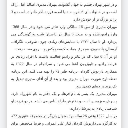
و در شهر تهران چشم به جهان گشوده، مهران مدیری اصالتا اهل اراک
است و در خانواده ای 6 نفره به دنیا آمده، فرزند آخر خانواده است و 3
برادر بزرگ تر از خودش دارد.
مهران مدیری از سن 16 سالگی وارد تئاتر می شود و در سال 1368
وارد رادیو شده و به مدت 6 سال در داستان شب به گویندگی می
پردازد. او تا سال ۱۳۷۲ با نمایش‌های زیادی چون: شوخی، تلگراف،
آرسنال، پانسیون، سیمرغ، هملت، کیسه بوکس و… روی صحنه رفت.
او در آن 6 سال که در تئاتر و رادیو فعالیت داشت با افراد زیادی در
عرصه رادیو و تلویزیون آشنا می شود و سرانجام در سال 1372 به
همکاری داریوش کاردان برنامه طنز 72 را تهیه می کنند. این برنامه
نقطه اوج شهرت مهران مدیری بود و بعد از آن آقای مدیری تبدیل به
یک برند در دنیای کمدی شد.
مهران مدیری یک پسر به نام فرهاد و یک دختر به نام شهرزاد دارد،
پسرش موزیسین است و دخترش طراح لباس می باشد. هر دو فرزند او
شباهتی زیادی به پدرشان دارند.
در سال 1372 وقتی 26 ساله بود بعنوان بازیگر در مجموعه «نوروز 72»
به کارگردانی داریوش کاردان کنار علی عمرانی و فریبا متخصص برای