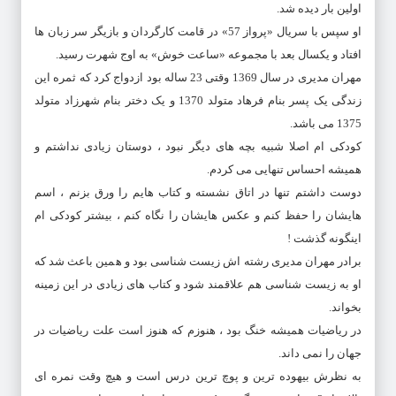
اولین بار دیده شد.
او سپس با سریال «پرواز 57» در قامت کارگردان و بازیگر سر زبان ها
افتاد و یکسال بعد با مجموعه «ساعت خوش» به اوج شهرت رسید.
مهران مدیری در سال 1369 وقتی 23 ساله بود ازدواج کرد که ثمره این
زندگی یک پسر بنام فرهاد متولد 1370 و یک دختر بنام شهرزاد متولد
1375 می باشد.
کودکی ام اصلا شبیه بچه های دیگر نبود ، دوستان زیادی نداشتم و
همیشه احساس تنهایی می کردم.
دوست داشتم تنها در اتاق نشسته و کتاب هایم را ورق بزنم ، اسم
هایشان را حفظ کنم و عکس هایشان را نگاه کنم ، بیشتر کودکی ام
اینگونه گذشت !
برادر مهران مدیری رشته اش زیست شناسی بود و همین باعث شد که
او به زیست شناسی هم علاقمند شود و کتاب های زیادی در این زمینه
بخواند.
در ریاضیات همیشه خنگ بود ، هنوزم که هنوز است علت ریاضیات در
جهان را نمی داند.
به نظرش بیهوده ترین و پوچ ترین درس است و هیچ وقت نمره ای