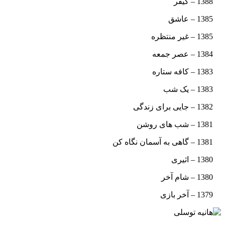
1388 – کیفر
1385 – عاشق
1385 – غیر منتظره
1384 – عصر جمعه
1383 – کافه ستاره
1383 – یک شب
1382 – جایی برای زندگی
1381 – شب های روشن
1381 – گاهی به آسمان نگاه کن
1380 – اثیری
1380 – شام آخر
1379 – آخر بازی