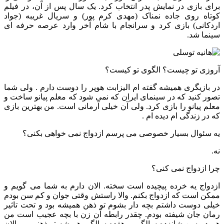
برای بازی در نمایش پدر انتخاب کرد. یک سال پس از آن، در فیلم
کوتاه روی جاده نمناک (مهدی کرم پور) و سریال غریبه (جواد
اردکانی) بازی کرد و سرانجام با شام آخر وارد عرصه حرفه ای
سینما شد.
آروزی تو چیست؟ الگوی تو کیست؟
در بازیگری همیشه گفته ام الیزابت هوپر را دوست دارم . ولی شما
تصور کنید که در سینمای ایران که نمی شود که معلم پیانو ساخت و
معلم پیانو را بازی کرد. ولی آن خیلی آرمانی است. من بهترین بازی
که در زندگی ام دیده ام .
یه سئوال بسیار خصوصی می پرسم ازدواج نمی خواهی بکنی؟
نه.
چرا ازدواج نمی کنی؟
ازدواج یه خرده پیچیده است سخته. الان دارم به شما می گویم و
ممکن است که ازدواج بکنم. والا راستش وقتی جوان و کم سن بودم
خیلی دوست داشتم بچه دار بشوم تو ذهن همیشه بود و تحت تاثیر
رمان جان شیفته بودم. چقدر رابطه آن زن با بچه عجیب است من
هم در سن شانزده سالگی و هفده سالگی همیشه تو ذهنم …. الان