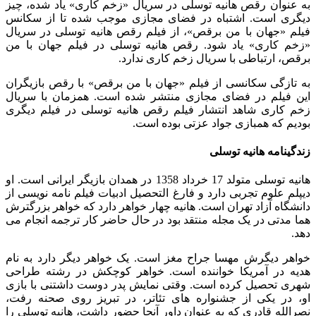
به عنوان رقص هانیه توسلی در سریال «زخم کاری» یاد شده، چیز
دیگری است. اشتباه در فضای مجازی موجب شده تا از سکانس
فیلم «جهان با من برقص»، از فیلم رقص هانیه توسلی در سریال
«زخم کاری» یاد شود. رقص هانیه توسلی در فیلم جهان با من
برقص، ارتباطی با سریال زخم کاری ندارد.
به تازگی سکانسی از فیلم «جهان با من برقص» با رقص بازیگران
این فیلم در فضای مجازی منتشر شده است. همزمان با سریال
زخم کاری شاهد انتشار فیلم رقص هانیه توسلی در فیلم دیگری
بودیم که همبازی جواد عزتی بوده است.
زندگینامه هانیه توسلی
هانیه توسلی متولد 17 خرداد 1358 در همدان بازیگر ایرانی است. او
دیپلم علوم تجربی دارد و فارغ التحصیل ادبیات فیلم نامه نویسی از
دانشگاه آزاد تهران است. هانیه چهار خواهر دارد که خواهر بزرگترش
هما مدتی در یک مجله منتقد بود در حال حاضر کار ترجمه انجام می
دهد.
خواهر دیگرش مهسا جراح مغز است. یک خواهر دیگر دارد به نام
هدیه در آمریکا خواننده است. خواهر کوچکش در رشته طراحی
شهری تحصیل کرده است. وقتی نمایش پدر دوست داشتنی با بازی
او، در یکی از جشنواره های تئاتر، در تبریز روی صحنه رفت،
نصرالله قادری که به عنوان داور آنجا حضور داشت، هانیه توسلی را