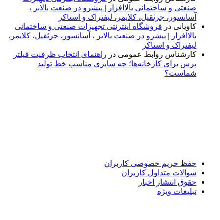
صنعتی و ساختمانی بالاافزار | پیشرو در صنعت بالابر ،
آسانسور، جرثقیل، کلایمر، لیفتراک و استاکر
کاویانی
در
فروشگاه اینترنتی تجهیزات صنعتی و ساختمانی
بالاافزار | پیشرو در صنعت بالابر ، آسانسور، جرثقیل، کلایمر،
لیفتراک و استاکر
کارشناس روابط عمومی
در
راهنمای انتخاب ظرفیت فیلتر
پرس برای کارخانه‌ها؛ چه سایزی مناسب خط تولید
شماست؟
پایگاه خبری «پیشنهاد ویژه» جایی است برای اطلاع از تازه‌ترین و
مهم‌ترین اخبار ایران و جهان؛ سریع، دقیق و معتبر، بدون شایعه و
حاشیه. این رسانه با ارائه خبرهای داغ، گزارش‌های ویژه و
تحلیل‌های کوتاه، تلاش می‌کند تصویری روشن و قابل‌اعتماد از
رویدادهای روز را در اختیار مخاطبان قرار دهد. «پیشنهاد ویژه»
همراه شماست تا همیشه به‌روز بمانید و مهم‌ترین اتفاقات را در
کوتاه‌ترین زمان دنبال کنید.
حفظ حریم خصوصی کاربران
سوالات متداول کاربران
حقوق انتشار اخبار
تبلیغات ویژه