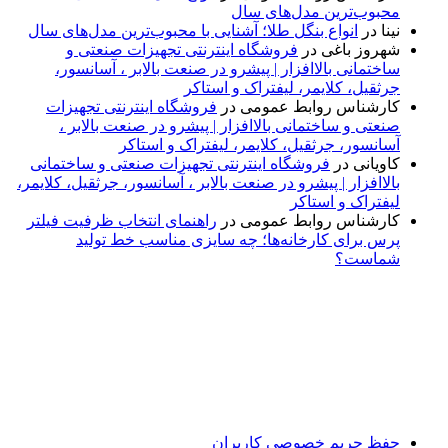
محبوب‌ترین مدل‌های سال
نینا
در
انواع بنگل طلا؛ آشنایی با محبوب‌ترین مدل‌های سال
شهروز باغی
در
فروشگاه اینترنتی تجهیزات صنعتی و
ساختمانی بالاافزار | پیشرو در صنعت بالابر ، آسانسور،
جرثقیل، کلایمر، لیفتراک و استاکر
کارشناس روابط عمومی
در
فروشگاه اینترنتی تجهیزات
صنعتی و ساختمانی بالاافزار | پیشرو در صنعت بالابر ،
آسانسور، جرثقیل، کلایمر، لیفتراک و استاکر
کاویانی
در
فروشگاه اینترنتی تجهیزات صنعتی و ساختمانی
بالاافزار | پیشرو در صنعت بالابر ، آسانسور، جرثقیل، کلایمر،
لیفتراک و استاکر
کارشناس روابط عمومی
در
راهنمای انتخاب ظرفیت فیلتر
پرس برای کارخانه‌ها؛ چه سایزی مناسب خط تولید
شماست؟
پایگاه خبری «پیشنهاد ویژه» جایی است برای اطلاع از تازه‌ترین و
مهم‌ترین اخبار ایران و جهان؛ سریع، دقیق و معتبر، بدون شایعه و
حاشیه. این رسانه با ارائه خبرهای داغ، گزارش‌های ویژه و
تحلیل‌های کوتاه، تلاش می‌کند تصویری روشن و قابل‌اعتماد از
رویدادهای روز را در اختیار مخاطبان قرار دهد. «پیشنهاد ویژه»
همراه شماست تا همیشه به‌روز بمانید و مهم‌ترین اتفاقات را در
کوتاه‌ترین زمان دنبال کنید.
حفظ حریم خصوصی کاربران