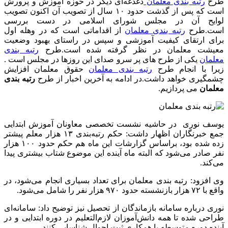
طرح
رتبه بندی معلمان
دغدغه‌ای دیگر در حوزه آموزش و پرورش
است که پس از گذشت حدود ۱۰ سال از تصویب آن اکنون تصویب
لوایح آن در مجلس شورای اسلامی در دست بررسی
است.طرح
رتبه بندی معلمان
از اقداماتی است که در وهله اول
برای ارتقای کیفیت آموزشی و سپس در راستای بهبود وضعیت
معیشت معلمان در نظر گرفته شده است.طرح
رتبه بندی
معلمان
یکی از طرح های پر سرو صدای این روزها در مجلس است .
زیرا با انجام طرح
رتبه بندی معلمان
حقوق معلمان افزایش
چشمگیری خواهد داشت.در ادامه به آخرین اخبار از طرح
رتبه بندی
معلمان
می پردازیم.
یوسف نوری در حاشیه نشست تخصصی معاونان آموزش ابتدایی
جمع خبرنگاران اظهار داشت: حکم رتبه‌بندی ۱۳ هزار معلم پیشتر
زده شده بود، براساس گزارشات این ماه هم حکم حدود ۱۰۰ هزار
نفر صادر می‌شود که البته ماه آینده این موضوع شتاب بیشتری پیدا
می‌کند.
وی افزود: رتبه بندی معلمان برای تعداد بسیاری انجام‌ می‌شود، در
واقع با ۷۲ هزار بازنشسته حدود ۹۷۰ هزار نفر را شامل می‌شود.
نوری درباره سامانه بازماندگان از تحصیل نیز توضیح داد: سامانه‌ای
طراحی شده تا همه دانش‌آموزان لازم‌التعلیم در دوره ابتدایی و در
آینده دوره متوسطه با همکاری ثبت احوال شناسایی کنند.